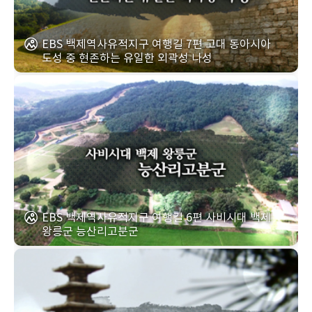
EBS 백제역사유적지구 여행길 7편 고대 동아시아
도성 중 현존하는 유일한 외곽성 나성
EBS 백제역사유적지구 여행길 6편 사비시대 백제
왕릉군 능산리고분군