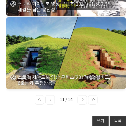
스토리 가이드북 영상 콘텐츠(2017) "1,500년의
세월을 담은 공산성"
스토리 가이드북 영상 콘텐츠(2017) "전격비교,
6호분과 무령왕릉"
11 / 14
쓰기
목록