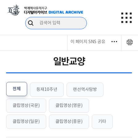
이 페이지 SNS 공유
일반교양
전체
등재10주년
랜선역사탐방
클립영상(국문)
클립영상(영문)
클립영상(일문)
클립영상(중문)
기타