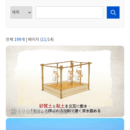
전체
199
개 | 페이지 (
11
/14)
1-2 公山城を築いた版築工法