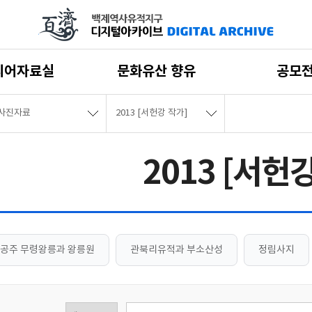
디어자료실
문화유산 향유
공모
사진자료
2013 [서헌강 작가]
2013 [서헌
공주 무령왕릉과 왕릉원
관북리유적과 부소산성
정림사지