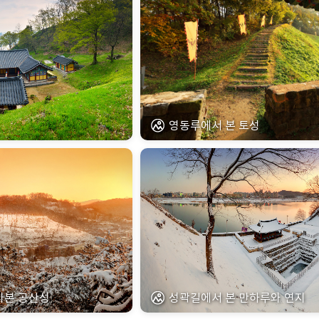
영동루에서 본 토성
라본 공산성
성곽길에서 본 만하루와 연지