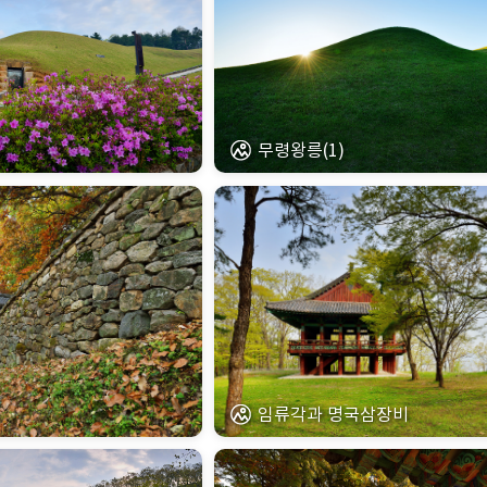
무령왕릉(1)
임류각과 명국삼장비