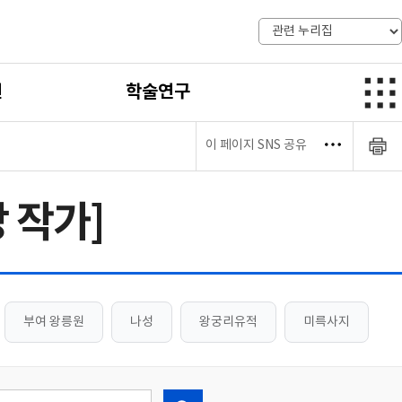
전
학술연구
이 페이지 SNS 공유
강 작가]
부여 왕릉원
나성
왕궁리유적
미륵사지