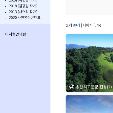
2024 [서헌강 작가]
2018 [김광섭 작가]
2013 [서헌강 작가]
2020 사진영상콘텐츠
전체
80
개 | 페이지 (
5
/6)
디지털안내판
송산리고분군 전경(1)