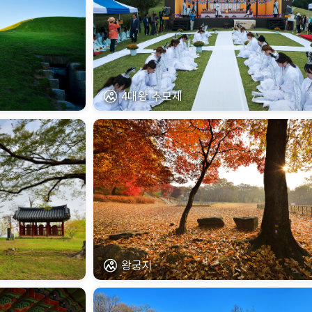
4대왕 추모제
왕궁지