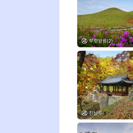
무령왕릉(2)
진남루