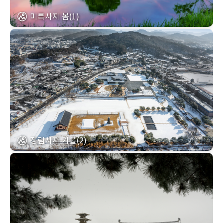
미륵사지 봄(1)
정림사지 겨울(2)