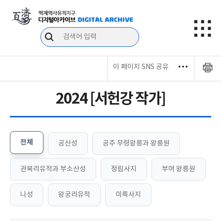
이 페이지 SNS 공유
2024 [서헌강 작가]
전체
공산성
공주 무령왕릉과 왕릉원
관북리유적과 부소산성
정림사지
부여 왕릉원
나성
왕궁리유적
미륵사지