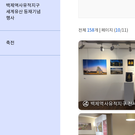
백제역사유적지구
세계유산 등재기념
행사
전체
158
개 | 페이지 (
10
/11)
축전
백제역사유적지구 전시회