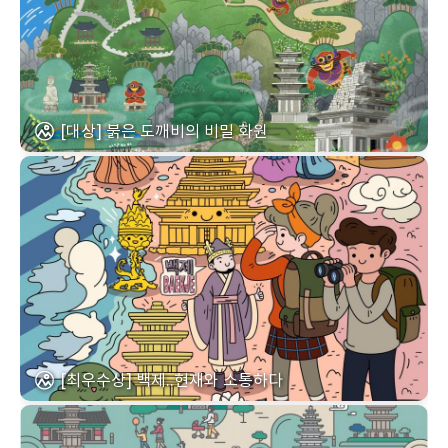
[대상] 붉은 도깨비의 비밀 화원
[최우수상] 백제..현재와 소통하다