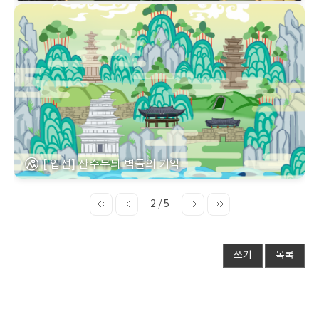
[ 입선] 산수무늬 벽돌의 기억
2 / 5
쓰기
목록