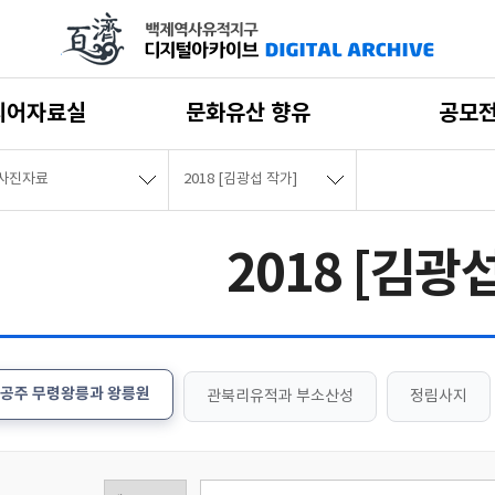
디어자료실
문화유산 향유
공모
사진자료
2018 [김광섭 작가]
2018 [김광
공주 무령왕릉과 왕릉원
관북리유적과 부소산성
정림사지