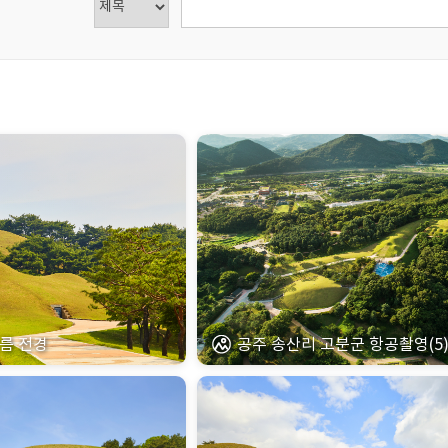
름 전경
공주 송산리 고분군 항공촬영(5