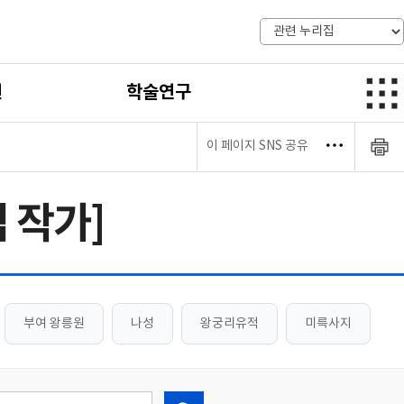
전
학술연구
이 페이지 SNS 공유
섭 작가]
부여 왕릉원
나성
왕궁리유적
미륵사지