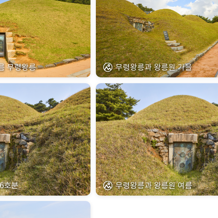
름 무령왕릉
무령왕릉과 왕릉원 가을
 6호분
무령왕릉과 왕릉원 여름