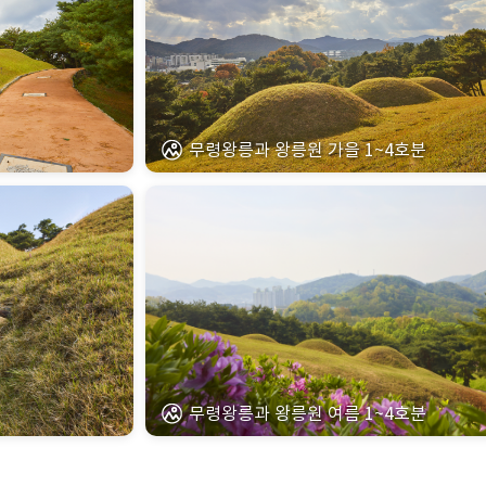
무령왕릉과 왕릉원 가을 1~4호분
무령왕릉과 왕릉원 여름 1~4호분