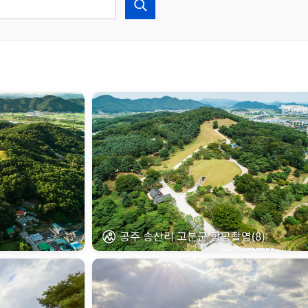
)
공주 송산리 고분군 항공촬영(8)