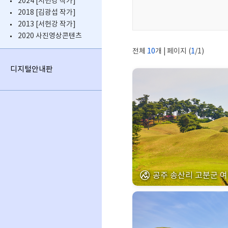
2024 [서헌강 작가]
2018 [김광섭 작가]
2013 [서헌강 작가]
2020 사진영상콘텐츠
전체
10
개 | 페이지 (
1
/1)
디지털안내판
공주 송산리 고분군 여