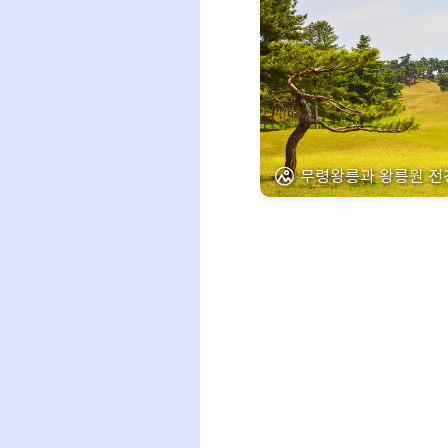
무령왕릉과 왕릉원 전