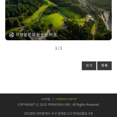
무령왕릉과 왕릉원 여름
1 / 1
쓰기
목록
사이트맵
이메일무단수집거부
COPYRIGHT ⓒ 2025 백제세계유산센터. All Rights Reserved.
(35209) 대전광역시 서구 문예로 137 KT&G빌딩 5층