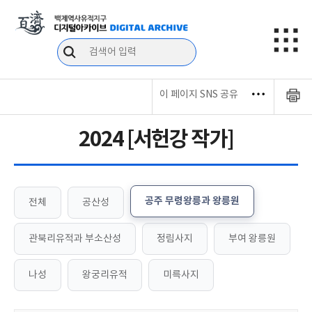
이 페이지 SNS 공유
2024 [서헌강 작가]
공주 무령왕릉과 왕릉원
전체
공산성
관북리유적과 부소산성
정림사지
부여 왕릉원
나성
왕궁리유적
미륵사지