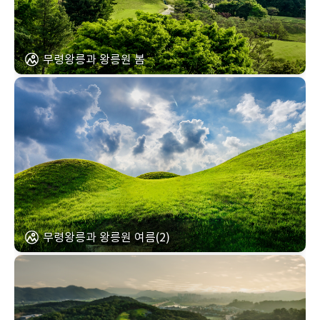
무령왕릉과 왕릉원 봄
무령왕릉과 왕릉원 여름(2)