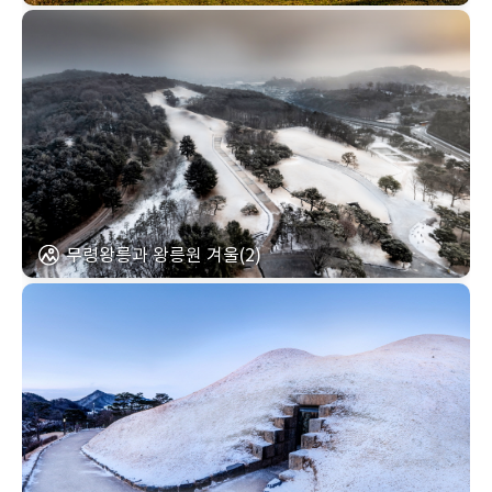
무령왕릉과 왕릉원 겨울(2)