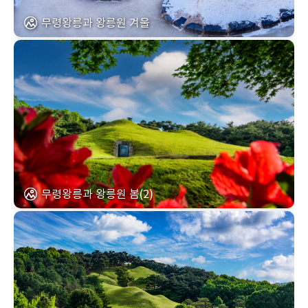
무령왕릉과 왕릉원 겨울
무령왕릉과 왕릉원 봄(2)