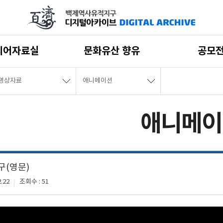
디어자료실
문화유산 향유
공모
영상자료
애니메이션
애니메이
구(영문)
.22
조회수 : 51