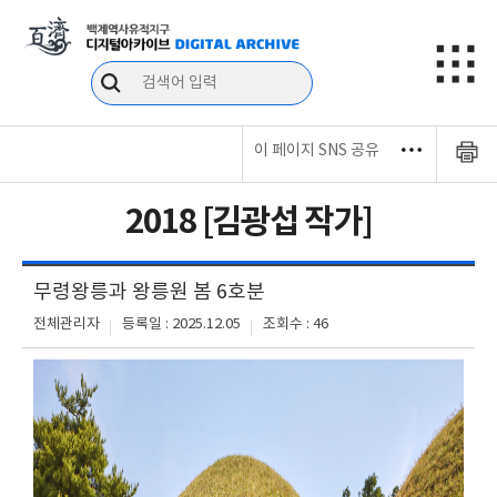
이 페이지 SNS 공유
2018 [김광섭 작가]
무령왕릉과 왕릉원 봄 6호분
전체관리자
등록일 : 2025.12.05
조회수 : 46