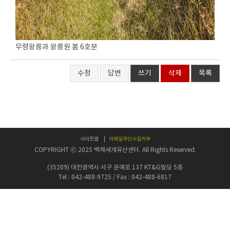
무령왕릉과 왕릉원 봄 6호분
수정
답변
쓰기
삭제
목록
사이트맵
이메일무단수집거부
COPYRIGHT ⓒ 2025 백제세계유산센터. All Rights Reserved.
(35209) 대전광역시 서구 문예로 137 KT&G빌딩 5층
Tel : 042-488-9725 / Fax : 042-488-6817