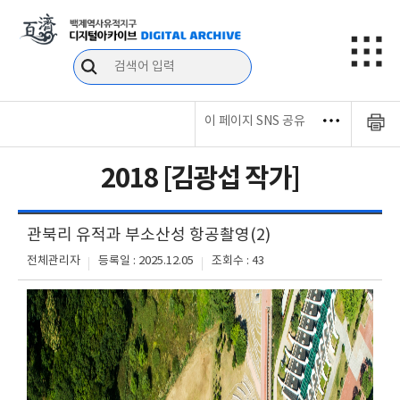
이 페이지 SNS 공유
2018 [김광섭 작가]
관북리 유적과 부소산성 항공촬영(2)
전체관리자
등록일 : 2025.12.05
조회수 : 43