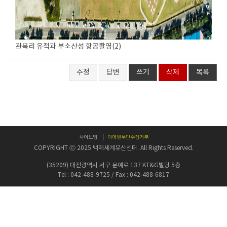
관북리 유적과 부소산성 항공촬영(2)
수정
답변
쓰기
삭제
목록
사이트맵
이메일무단수집거부
COPYRIGHT ⓒ 2025 백제세계유산센터. All Rights Reserved.
(35209) 대전광역시 서구 문예로 137 KT&G빌딩 5층
Tel : 042-488-9725 / Fax : 042-488-6817