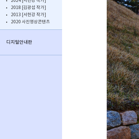
2024 [서헌강 작가]
2018 [김광섭 작가]
2013 [서헌강 작가]
2020 사진영상콘텐츠
디지털안내판