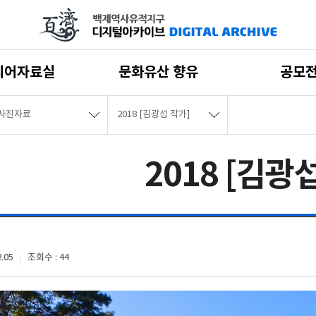
디어자료실
문화유산 향유
공모
사진자료
2018 [김광섭 작가]
2018 [김광
.05
조회수 : 44