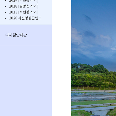
2024 [서헌강 작가]
2018 [김광섭 작가]
2013 [서헌강 작가]
2020 사진영상콘텐츠
디지털안내판