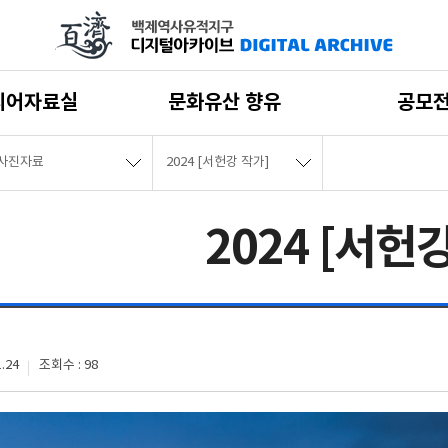
디어자료실
문화유산 향유
공모
사진자료
2024 [서헌강 작가]
2024 [서헌
.24
조회수 : 98