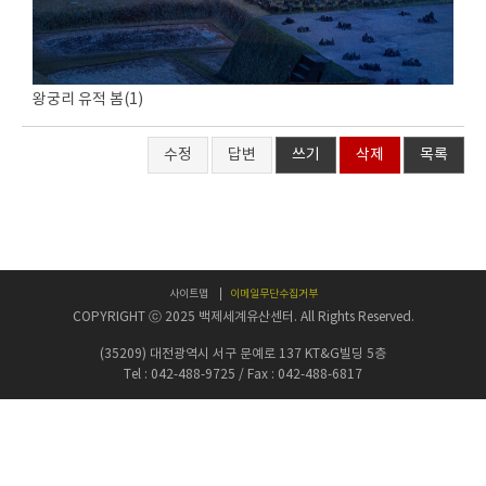
왕궁리 유적 봄(1)
수정
답변
쓰기
삭제
목록
사이트맵
이메일무단수집거부
COPYRIGHT ⓒ 2025 백제세계유산센터. All Rights Reserved.
(35209) 대전광역시 서구 문예로 137 KT&G빌딩 5층
Tel : 042-488-9725 / Fax : 042-488-6817