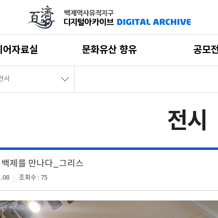
디어자료실
문화유산 향유
공모
전시
전시
, 백제를 만나다_그리스
.08
조회수 : 75