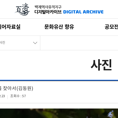
디어자료실
문화유산 향유
공모
사진
사진
를 찾아서(김동원)
.23
조회수 : 57