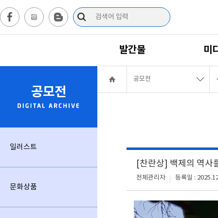
발간물
미
공모전
공모전
일러스트
[찬란상] 백제의 역사
전체관리자
등록일 : 2025.12
문화상품