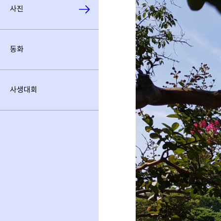
사진
동화
사생대회