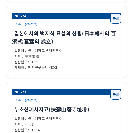
NO.274
국내
고고·미술>건축
일본에서의 백제식 묘실의 성립(日本에서의 百
濟式 墓室의 成立)
발행처 :
충남대학교 백제연구소
저자 :
猪熊兼勝
발간년도 :
1993
게재지 :
백제연구총서 제3집
NO.273
국내
고고·미술>건축
부소산폐사지고(扶蘇山廢寺址考)
발행처 :
충남대학교 백제연구소
저자 :
신광섭
발간년도 :
1994