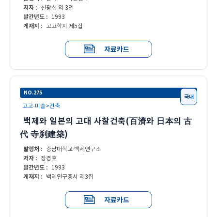
저자 :
신광섭 외 3인
발간년도 :
1993
게재지 :
고고학지 제5집
자료카드
NO.275
국내
고고·미술>건축
백제와 일본의 고대 사찰건축(百濟와 日本의 古
代 寺刹建築)
발행처 :
충남대학교 백제연구소
저자 :
장경호
발간년도 :
1993
게재지 :
백제연구총서 제3집
자료카드