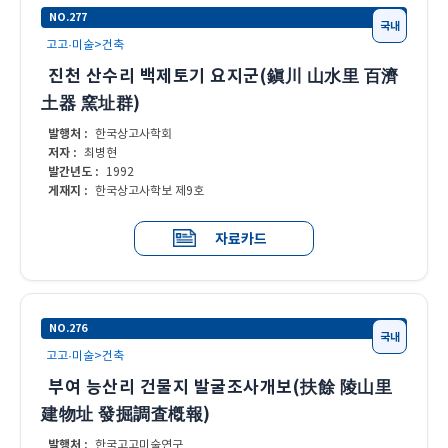
NO.277
국내
고고·미술>건축
진천 산수리 백제토기 요지군(鎭川 山水里 百濟
土器 窯址群)
발행처 :
한국상고사학회
저자 :
최병현
발간년도 :
1992
게재지 :
한국상고사학보 제9호
자료카드
NO.276
국내
고고·미술>건축
부여 능산리 건물지 발굴조사개보(扶餘 陵山里
建物址 發掘調査槪報)
발행처 :
한국고고미술연구