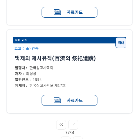
자료카드
NO.269
국내
고고·미술>건축
백제의 제사유적(百濟의 祭祀遺蹟)
발행처 :
한국상고사학회
저자 :
최몽룡
발간년도 :
1994
게재지 :
한국상고사학보 제17호
자료카드
7/34