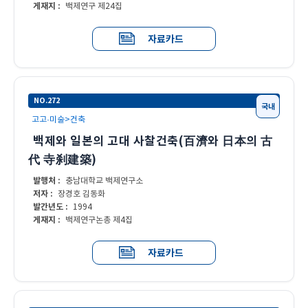
게재지 :
백제연구 제24집
자료카드
NO.272
국내
고고·미술>건축
백제와 일본의 고대 사찰건축(百濟와 日本의 古
代 寺刹建築)
발행처 :
충남대학교 백제연구소
저자 :
장경호 김동화
발간년도 :
1994
게재지 :
백제연구논총 제4집
자료카드