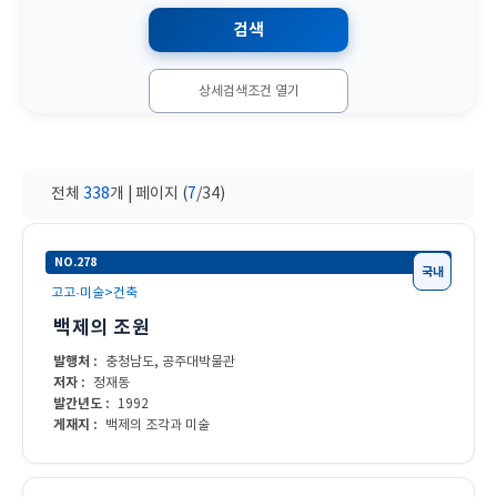
상세검색조건 열기
전체
338
개 | 페이지 (
7
/34)
NO.278
국내
고고·미술>건축
백제의 조원
발행처 :
충청남도, 공주대박물관
저자 :
정재동
발간년도 :
1992
게재지 :
백제의 조각과 미술