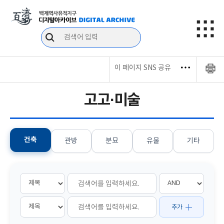
이 페이지 SNS 공유
고고·미술
건축
관방
분묘
유물
기타
추가