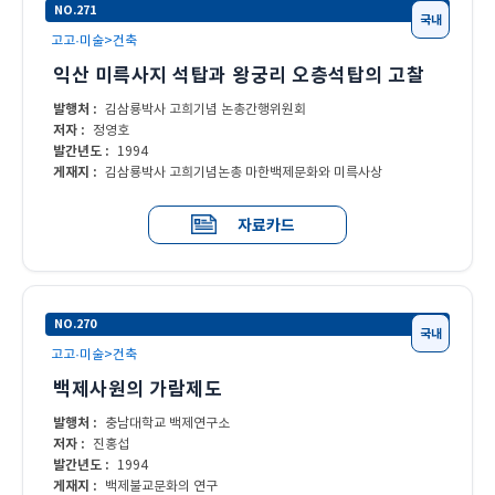
NO.271
국내
고고·미술>건축
익산 미륵사지 석탑과 왕궁리 오층석탑의 고찰
발행처 :
김삼룡박사 고희기념 논총간행위원회
저자 :
정영호
발간년도 :
1994
게재지 :
김삼룡박사 고희기념논총 마한백제문화와 미륵사상
자료카드
NO.270
국내
고고·미술>건축
백제사원의 가람제도
발행처 :
충남대학교 백제연구소
저자 :
진홍섭
발간년도 :
1994
게재지 :
백제불교문화의 연구