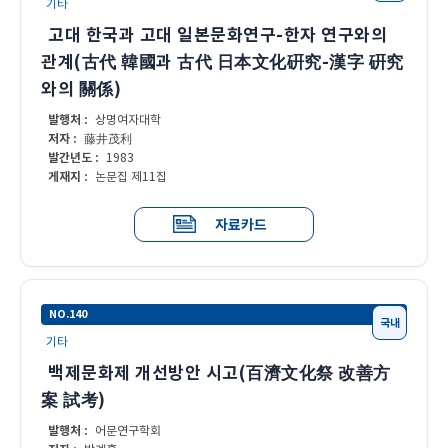
기타
고대 한국과 고대 일본문화연구-한자 연구와의
관계(古代 韓國과 古代 日本文化硏究-漢字 硏究
와의 關係)
발행처 :
상명여자대학
저자 :
藤井茂利
발간년도 :
1983
게재지 :
논문집 제11집
자료카드
NO.140
국내
기타
백제문화제 개선방안 시고(百濟文化祭 改善方
案 試考)
발행처 :
어문연구학회