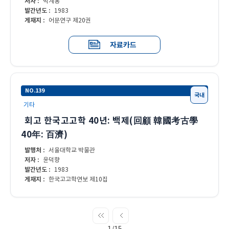
저자 :
박계홍
발간년도 :
1983
게재지 :
어문연구 제20권
자료카드
NO.139
국내
기타
회고 한국고고학 40년: 백제(回顧 韓國考古學
40年: 百濟)
발행처 :
서울대학교 박물관
저자 :
윤덕향
발간년도 :
1983
게재지 :
한국고고학연보 제10집