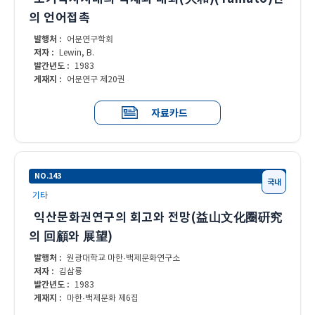
의 언어접촉
발행처 :
어문연구학회
저자 :
Lewin, B.
발간년도 :
1983
게재지 :
어문연구 제20권
자료카드
NO.143
국내
기타
익산문화권연구의 회고와 전망(益山文化圈硏究
의 回顧와 展望)
발행처 :
원광대학교 마한·백제문화연구소
저자 :
김삼룡
발간년도 :
1983
게재지 :
마한·백제문화 제6집