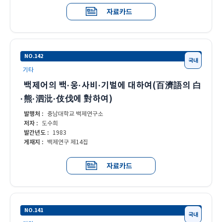
자료카드
NO.142
국내
기타
백제어의 백·웅·사비·기벌에 대하여(百濟語의 白
·熊·泗沘·伎伐에 對하여)
발행처 :
충남대학교 백제연구소
저자 :
도수희
발간년도 :
1983
게재지 :
백제연구 제14집
자료카드
NO.141
국내