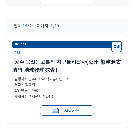
전체
148
개 | 페이지 (
1
/15)
NO.148
국내
기타
공주 웅진동고분의 지구물리탐사(公州 熊津洞古
墳의 地球物理探査)
발행처 :
공주대학교 백제문화연구소
저자 :
정봉일
발간년도 :
1981
게재지 :
백제문화 제14집
자료카드