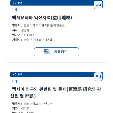
NO.147
국내
기타
백제문화와 익산지역(益山地域)
발행처 :
원광대학교 마한·백제문화연구소
저자 :
김삼룡
발간년도 :
1982
게재지 :
마한·백제문화 제4.5집
자료카드
NO.146
국내
기타
백제어 연구와 관련된 몇 문제(百濟語 硏究와 관
련된 몇 問題)
발행처 :
충남대학교 백제연구소
저자 :
이기문