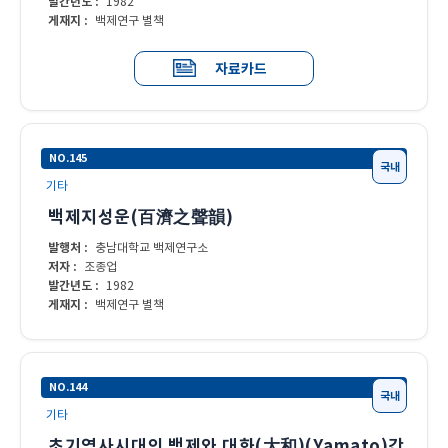
발간년도 :
1982
게재지 :
백제연구 별책
자료카드
NO.145
국내
기타
백제지성운(百濟之聲韻)
발행처 :
충남대학교 백제연구소
저자 :
조종업
발간년도 :
1982
게재지 :
백제연구 별책
NO.144
국내
기타
초기역사시대의 백제와 대화(大和)(Yamato)간