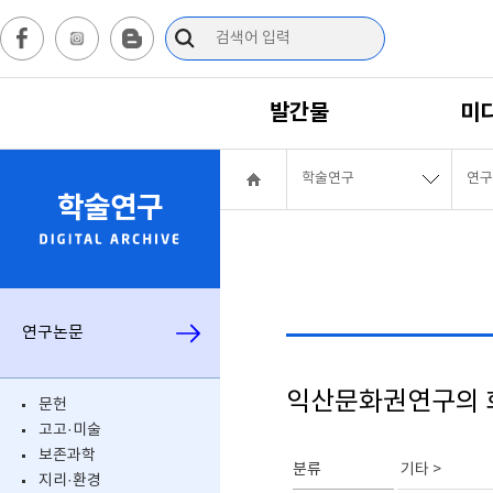
발간물
미
학술연구
연구
학술연구
연구논문
익산문화권연구의 
문헌
고고·미술
보존과학
분류
기타 >
지리·환경