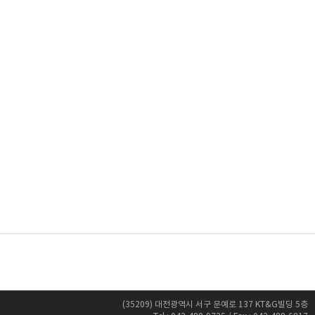
(35209) 대전광역시 서구 문예로 137 KT&G빌딩 5층