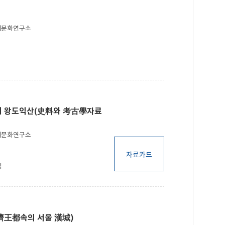
제문화연구소
제 왕도익산(史料와 考古學자료
제문화연구소
자료카드
집
濟王都속의 서울 漢城)