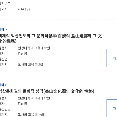
발간년도
게제지
자유 133
기타 >
백제의 익산천도와 그 문화적성무(百濟의 益山遷都와 그 文
化的性務)
발행처
원광대학교 교육대학원
저자
김삼룡
자
발간년도
게제지
교사와 교육 제2집
기타 >
익산문화권의 문화적 성격(益山文化圈의 文化的 性格)
발행처
원광대학교 교육대학원
저자
김삼룡
자
발간년도
게제지
교사와 교육 제24집