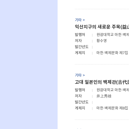
기타 >
익산지구의 새로운 주목(益
발행처
원광대학교 마한·백
저자
황수영
발간년도
게제지
마한·백제문화 제7집
기타 >
고대 일본인의 백제관(古
발행처
원광대학교 마한·백
저자
井上秀雄
발간년도
게제지
마한·백제문화 제8집