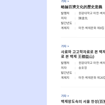
기타 >
略論百濟文化的歷史意義
발행처
원광대학교 마한·백
저자
陳捷先
발간년도
게제지
마한·백제문화 제8집
기타 >
사료와 고고학자료로 본 백
로 본 백제 王都益山)
발행처
원광대학교 마한·백
저자
송호정
발간년도
게제지
마한·백제문화 제20
기타 >
백제왕도속의 서울 한성(百