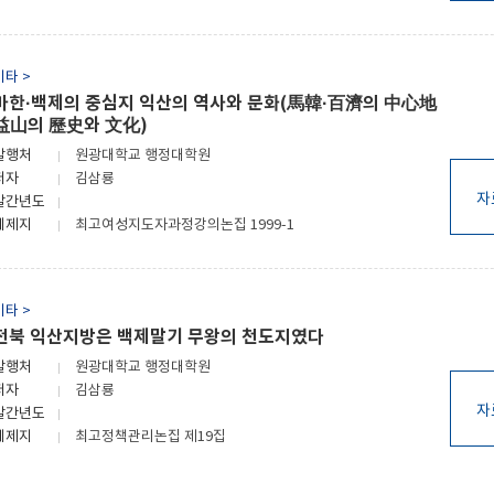
기타 >
마한·백제의 중심지 익산의 역사와 문화(馬韓·百濟의 中心地
益山의 歷史와 文化)
발행처
원광대학교 행정대학원
저자
김삼룡
자
발간년도
게제지
최고여성지도자과정강의논집 1999-1
기타 >
전북 익산지방은 백제말기 무왕의 천도지였다
발행처
원광대학교 행정대학원
저자
김삼룡
자
발간년도
게제지
최고정책관리논집 제19집