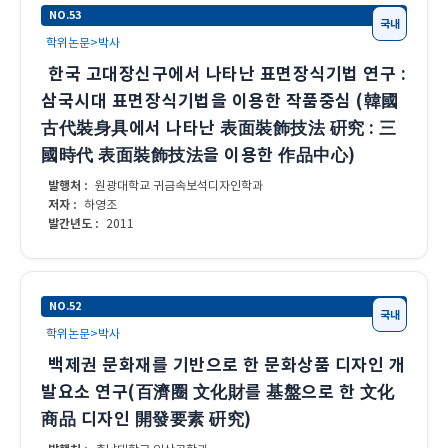
NO.53
국내
학위논문>박사
한국 고대장신구에서 나타난 표면장식기법 연구 :
삼국시대 표면장식기법을 이용한 작품중심 (韓國
古代裝身具에서 나타난 表面裝飾技法 硏究 : 三
國時代 表面裝飾技法을 이용한 作品中心)
발행처 :
원광대학교 귀금속보석디자인학과
저자 :
하영조
발간년도 :
2011
NO.52
국내
학위논문>박사
백제권 문화재를 기반으로 한 문화상품 디자인 개
발요소 연구(百濟圈 文化財를 基盤으로 한 文化
商品 디자인 開發要素 硏究)