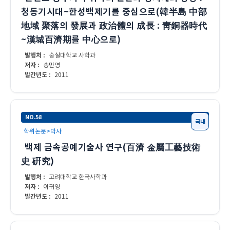
청동기시대~한성백제기를 중심으로(韓半島 中部
地域 聚落의 發展과 政治體의 成長 : 靑銅器時代
~漢城百濟期를 中心으로)
발행처 :
숭실대학교 사학과
저자 :
송만영
발간년도 :
2011
NO.58
국내
학위논문>박사
백제 금속공예기술사 연구(百濟 金屬工藝技術
史 硏究)
발행처 :
고려대학교 한국사학과
저자 :
이귀영
발간년도 :
2011