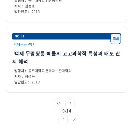
발행처 :
충남대학교 임산공학과
저자 :
김정호
발간년도 :
2013
NO.51
국내
학위논문>박사
백제 무령왕릉 벽돌의 고고과학적 특성과 태토 산
지 해석
발행처 :
공주대학교 문화재보존과학과
저자 :
장성윤
발간년도 :
2013
9/14