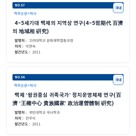
NO.57
국내
학위논문>박사
4~5세기대 백제의 지역상 연구(4~5世期代 百濟
의 地域相 硏究)
발행처 :
고려대학교 문화재학협동과정
저자 :
이현숙
발간년도 :
2011
NO.56
국내
학위논문>박사
백제 ‘왕권중심 귀족국가’ 정치운영체제 연구(百
濟 ‘王權中心 貴族國家’ 政治運營體制 硏究)
발행처 :
국민대학교 국사학과
저자 :
전우식
발간년도 :
2011