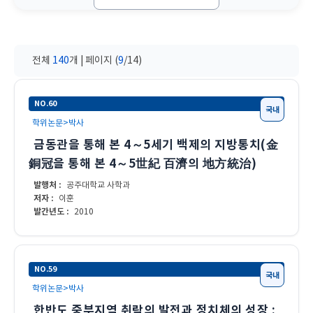
전체
140
개 | 페이지 (
9
/14)
NO.60
국내
학위논문>박사
금동관을 통해 본 4～5세기 백제의 지방통치(金
銅冠을 통해 본 4～5世紀 百濟의 地方統治)
발행처 :
공주대학교 사학과
저자 :
이훈
발간년도 :
2010
NO.59
국내
학위논문>박사
한반도 중부지역 취락의 발전과 정치체의 성장 :