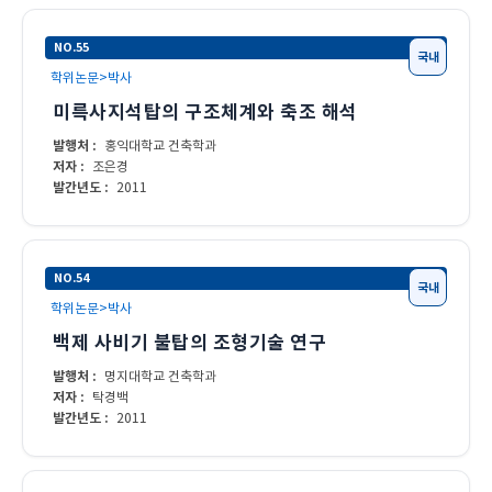
NO.55
국내
학위논문>박사
미륵사지석탑의 구조체계와 축조 해석
발행처 :
홍익대학교 건축학과
저자 :
조은경
발간년도 :
2011
NO.54
국내
학위논문>박사
백제 사비기 불탑의 조형기술 연구
발행처 :
명지대학교 건축학과
저자 :
탁경백
발간년도 :
2011