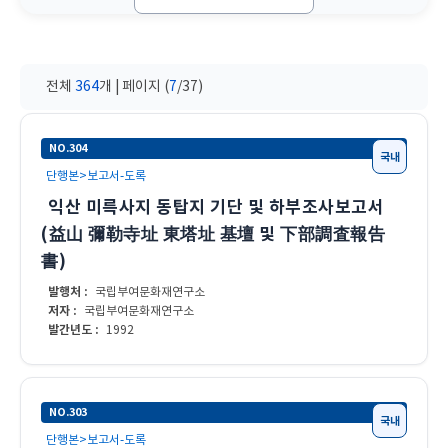
전체
364
개 | 페이지 (
7
/37)
NO.304
국내
단행본>보고서-도록
익산 미륵사지 동탑지 기단 및 하부조사보고서
(益山 彌勒寺址 東塔址 基壇 및 下部調査報告
書)
발행처 :
국립부여문화재연구소
저자 :
국립부여문화재연구소
발간년도 :
1992
NO.303
국내
단행본>보고서-도록