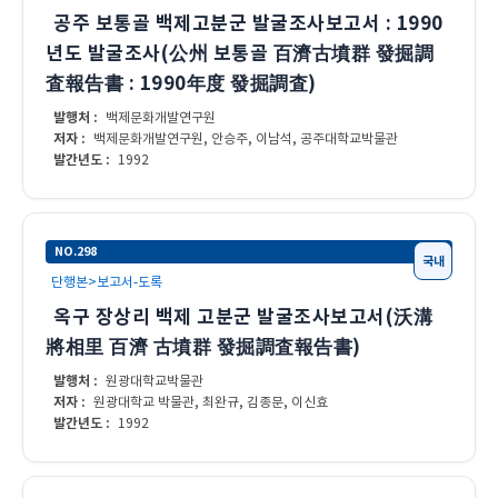
공주 보통골 백제고분군 발굴조사보고서 : 1990
년도 발굴조사(公州 보통골 百濟古墳群 發掘調
査報告書 : 1990年度 發掘調査)
발행처 :
백제문화개발연구원
저자 :
백제문화개발연구원, 안승주, 이남석, 공주대학교박물관
발간년도 :
1992
NO.298
국내
단행본>보고서-도록
옥구 장상리 백제 고분군 발굴조사보고서(沃溝
將相里 百濟 古墳群 發掘調査報告書)
발행처 :
원광대학교박물관
저자 :
원광대학교 박물관, 최완규, 김종문, 이신효
발간년도 :
1992