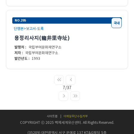
NO.295
국내
단행본>보고서-도록
용정리사지(龍井里寺址)
발행처 :
국립부여문화재연구소
저자 :
국립부여문화재연구소
발간년도 :
1993
7/37
사이트맵
이메일무단수집거부
COPYRIGHT ⓒ 2025 백제세계유산센터. All Rights Reserved.
(35209) 대전광역시 서구 문예로 137 KT&G빌딩 5층