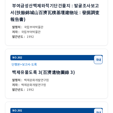
부여금성산백제와적기단건물지 : 발굴조사보고
서(扶餘錦城山百濟瓦積基壇建物址 : 發掘調査
報告書)
발행처 :
국립부여박물관
저자 :
국립부여박물관
발간년도 :
1992
NO.302
국내
단행본>보고서-도록
백제유물도록 3(百濟遺物圖錄 3)
발행처 :
백제문화개발연구원
저자 :
백제문화개발연구원
발간년도 :
1992
NO.301
국내