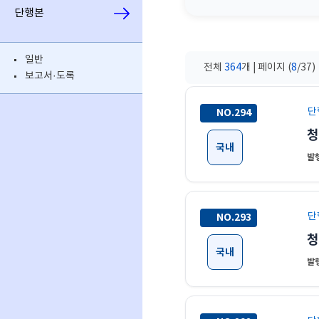
단행본
일반
전체
364
개 | 페이지 (
8
/37)
보고서·도록
단
NO.294
국내
발행
단
NO.293
청
국내
발행