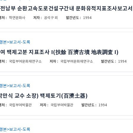
전남부 순환고속도로건설구간내 문화유적지표조사보고서
처 :
저자 :
발간년도 :
학연문화사
공석구 외
1994
행본>보고서-도록
여 백제고분 지표조사 I(扶餘 百濟古墳 地表調査 I)
처 :
저자 :
발간년도 :
국립부여문화재연구소
국립부여문화재연구소
1994
행본>보고서-도록
박만식 교수 소장) 백제토기(百濟土器)
처 :
저자 :
발간년도 :
국립부여박물관
국립부여박물관
1994
행본>보고서-도록