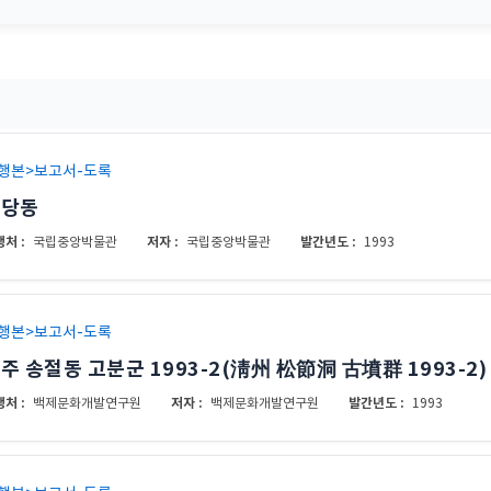
행본>보고서-도록
청당동
처 :
저자 :
발간년도 :
국립중앙박물관
국립중앙박물관
1993
행본>보고서-도록
주 송절동 고분군 1993-2(淸州 松節洞 古墳群 1993-2)
처 :
저자 :
발간년도 :
백제문화개발연구원
백제문화개발연구원
1993