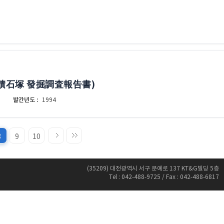
濟積石塚 發掘調査報告書)
발간년도 :
1994
8
9
10
(35209) 대전광역시 서구 문예로 137 KT&G빌딩 5층
Tel : 042-488-9725 / Fax : 042-488-6817