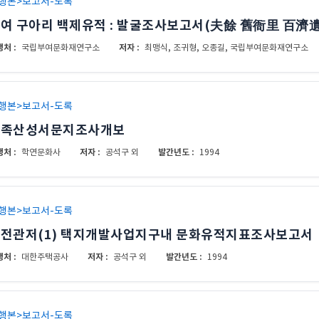
행본>보고서-도록
여 구아리 백제유적 : 발굴조사보고서(夫餘 舊衙里 百濟遺
처 :
저자 :
국립부여문화재연구소
최맹식, 조귀형, 오종길, 국립부여문화재연구소
행본>보고서-도록
계족산성서문지조사개보
처 :
저자 :
발간년도 :
학연문화사
공석구 외
1994
행본>보고서-도록
전관저(1) 택지개발사업지구내 문화유적지표조사보고서
처 :
저자 :
발간년도 :
대한주택공사
공석구 외
1994
행본>보고서-도록