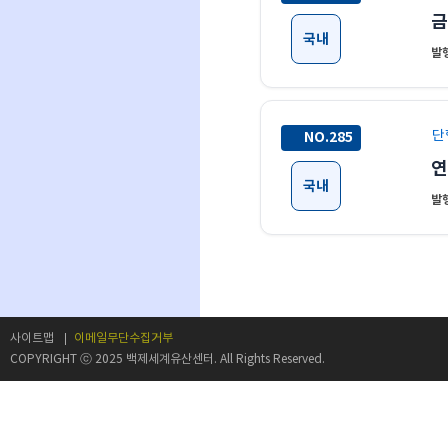
금
국내
발행
단
NO.285
연
국내
발행
사이트맵
이메일무단수집거부
COPYRIGHT ⓒ 2025 백제세계유산센터. All Rights Reserved.