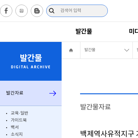
발간물
미
발간물
발간물
발간자료
발간물자료
교육·일반
가이드북
백서
백제역사유적지구 가이드북
소식지