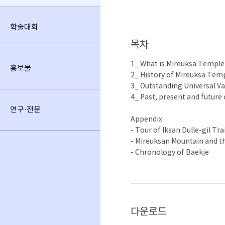
학술대회
목차
1_ What is Mireuksa Temple 
홍보물
2_ History of Mireuksa Temp
3_ Outstanding Universal Va
4_ Past, present and future
연구·전문
Appendix
- Tour of Iksan Dulle-gil Tr
- Mireuksan Mountain and th
- Chronology of Baekje
다운로드