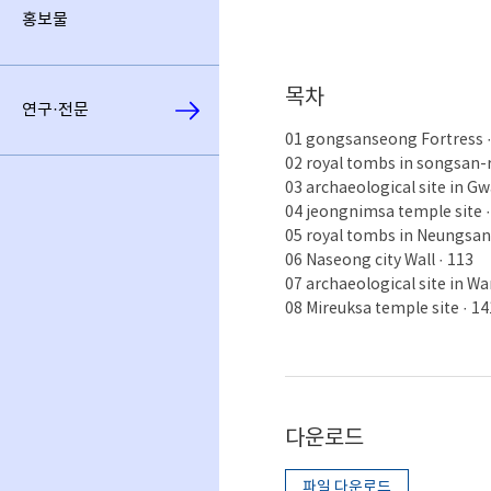
홍보물
목차
연구·전문
01 gongsanseong Fortress ·
02 royal tombs in songsan-ri
03 archaeological site in G
04 jeongnimsa temple site ·
05 royal tombs in Neungsan-
06 Naseong city Wall · 113
07 archaeological site in W
08 Mireuksa temple site · 14
다운로드
파일 다운로드