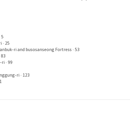
 5
 · 25
wanbuk-ri and busosanseong Fortress · 53
 83
ri · 99
anggung-ri · 123
1