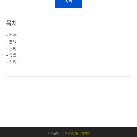
목록
목차
- 건축
- 분묘
- 관방
- 유물
- 기타
사이트맵
이메일무단수집거부