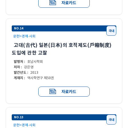
자료카드
NO.14
국내
문헌>경제·사회
고대(古代) 일본(日本)의 호적제도(戶籍制度)
도입에 관한 고찰
발행처 :
호남사학회
저자 :
강은영
발간년도 :
2013
게재지 :
역사학연구 제50권
자료카드
NO.13
국내
문헌>경제·사회