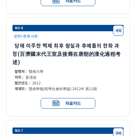
자료카드
NO.8
국외
문헌>경제·사회
당에 이주한 백제 최후 왕실과 후예들의 한화 과
정(百濟國末代王室及後裔在唐朝的漢化過程考
述)
발행처 :
暨南大學
저자 :
姜清波
발간년도 :
2012
게재지 :
暨南學報(哲學社會科學版) 2012年 第11期
자료카드
NO.7
국외