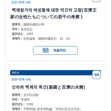
문헌>경제·사회
백제왕가의 여성들에 대한 약간의 고찰(百濟王
家の女性たちについての若干の考察 )
발행처 :
關西外國語大學
저자 :
金谷信之
발간년도 :
1995
게재지 :
硏究論集〈關西外國語大〉 61，62
자료카드
NO.6
국외
문헌>경제·사회
신라와 백제의 목간(新羅と百濟の木簡)
발행처 :
吉川弘文館
저자 :
李成市
발간년도 :
1996
게재지 :
平野邦雄, 鈴木靖民編 『木簡が語る古代史』