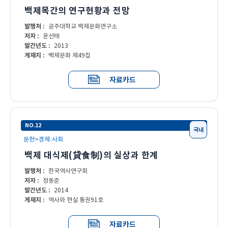
백제목간의 연구현황과 전망
발행처 :
공주대학교 백제문화연구소
저자 :
윤선태
발간년도 :
2013
게재지 :
백제문화 제49집
자료카드
NO.12
국내
문헌>경제·사회
백제 대식제(貸食制)의 실상과 한계
발행처 :
한국역사연구회
저자 :
정동준
발간년도 :
2014
게재지 :
역사와 현실 통권91호
자료카드