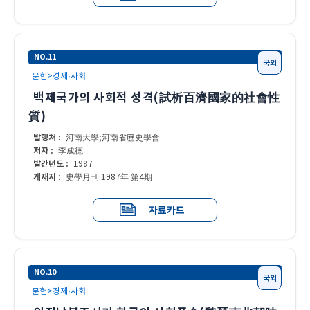
NO.11
국외
문헌>경제·사회
백제국가의 사회적 성격(試析百濟國家的社會性
質)
발행처 :
河南大學;河南省歷史學會
저자 :
李成德
발간년도 :
1987
게재지 :
史學月刊 1987年 第4期
자료카드
NO.10
국외
문헌>경제·사회