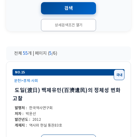
상세검색조건 열기
전체
55
개 | 페이지 (
5
/6)
NO.15
국내
문헌>경제·사회
도일(渡日) 백제유민(百濟遺民)의 정체성 변화
고찰
발행처 :
한국역사연구회
저자 :
박윤선
발간년도 :
2012
게재지 :
역사와 현실 통권83호