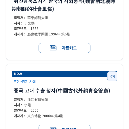
위진남북조시기 한국의 사회풍속(魏晉南北朝時
期朝鮮的社會風俗)
발행처 :
華東師範大學
저자 :
丁光勳
발간년도 :
1996
게재지 :
歷史教學問題 1996年 第6期
자료카드
NO.9
국외
문헌>경제·사회
중국 고대 수출 청자(中國古代外銷青瓷管窺)
발행처 :
浙江省博物館
저자 :
李剛
발간년도 :
2006
게재지 :
東方博物 2006年 第4期