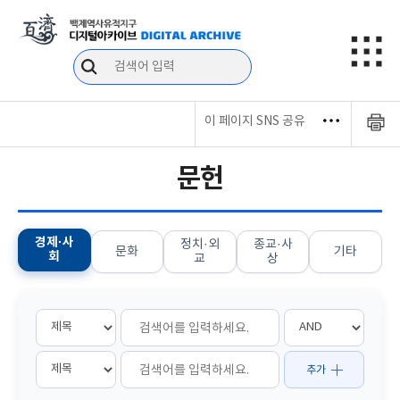
이 페이지 SNS 공유
문헌
경제·사
정치·외
종교·사
문화
기타
회
교
상
추가