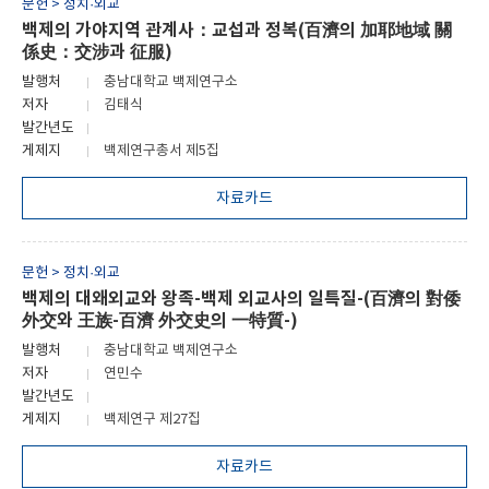
문헌 > 정치·외교
백제의 가야지역 관계사：교섭과 정복(百濟의 加耶地域 關
係史：交涉과 征服)
발행처
충남대학교 백제연구소
저자
김태식
발간년도
게제지
백제연구총서 제5집
자료카드
문헌 > 정치·외교
백제의 대왜외교와 왕족-백제 외교사의 일특질-(百濟의 對倭
外交와 王族-百濟 外交史의 一特質-)
발행처
충남대학교 백제연구소
저자
연민수
발간년도
게제지
백제연구 제27집
자료카드