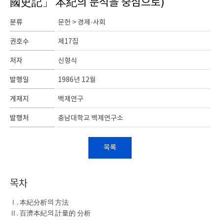
國史記」 本紀의 분석을 중심으로)
분류
문헌 > 경제·사회
권호수
제17집
저자
신형식
발행일
1986년 12월
게재지
백제연구
발행처
충남대학교 백제연구소
목록
목차
Ⅰ. 本紀分析의 方法
Ⅱ. 百濟本紀의 計量的 分析