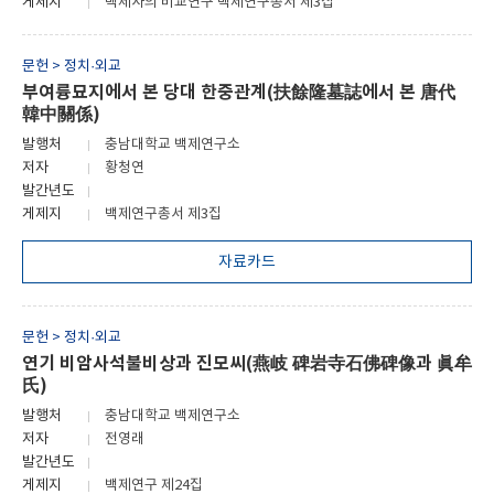
게제지
백제사의 비교연구 백제연구총서 제3집
문헌 > 정치·외교
부여륭묘지에서 본 당대 한중관계(扶餘隆墓誌에서 본 唐代
韓中關係)
발행처
충남대학교 백제연구소
저자
황청연
발간년도
게제지
백제연구총서 제3집
자료카드
문헌 > 정치·외교
연기 비암사석불비상과 진모씨(燕岐 碑岩寺石佛碑像과 眞牟
氏)
발행처
충남대학교 백제연구소
저자
전영래
발간년도
게제지
백제연구 제24집