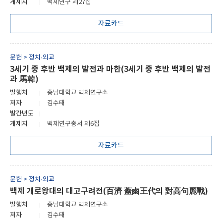
게제지
백제연구 제27집
자료카드
문헌 > 정치·외교
3세기 중 후반 백제의 발전과 마한(3세기 중 후반 백제의 발전
과 馬韓)
발행처
충남대학교 백제연구소
저자
김수태
발간년도
게제지
백제연구총서 제6집
자료카드
문헌 > 정치·외교
백제 개로왕대의 대고구려전(百濟 蓋鹵王代의 對高句麗戰)
발행처
충남대학교 백제연구소
저자
김수태