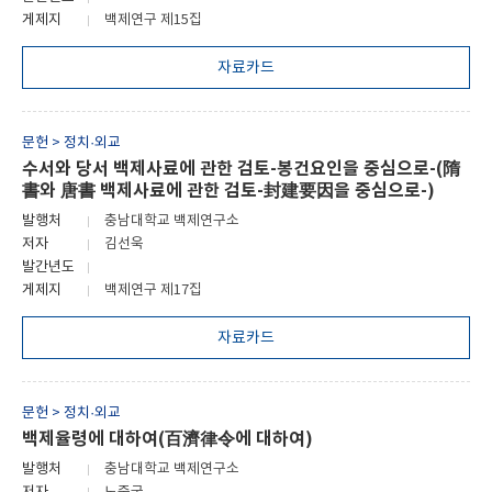
게제지
백제연구 제15집
자료카드
문헌 > 정치·외교
수서와 당서 백제사료에 관한 검토-봉건요인을 중심으로-(隋
書와 唐書 백제사료에 관한 검토-封建要因을 중심으로-)
발행처
충남대학교 백제연구소
저자
김선욱
발간년도
게제지
백제연구 제17집
자료카드
문헌 > 정치·외교
백제율령에 대하여(百濟律令에 대하여)
발행처
충남대학교 백제연구소