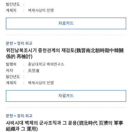
발간년도
게제지
백제사상의 전쟁
자료카드
문헌 > 정치·외교
위진남북조시기 중한관계의 재검토(魏晋南北朝時期中韓關
係的 再檢討)
발행처
충남대학교 백제연구소
저자
吳慧蓮
발간년도
게제지
백제사상의 전쟁
자료카드
문헌 > 정치·외교
사비시대 백제의 군사조직과 그 운용(泗沘時代 百濟의 軍事
組織과 그 運用)