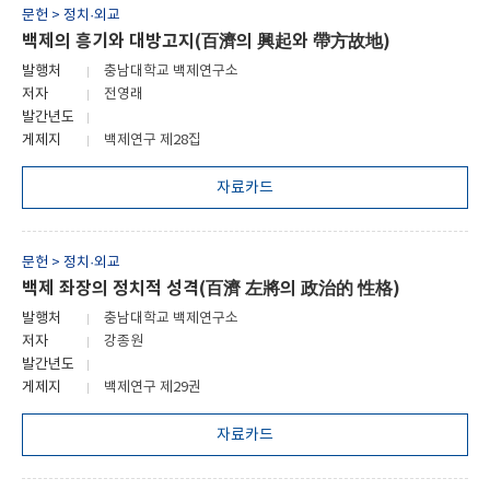
문헌 > 정치·외교
백제의 흥기와 대방고지(百濟의 興起와 帶方故地)
발행처
충남대학교 백제연구소
저자
전영래
발간년도
게제지
백제연구 제28집
자료카드
문헌 > 정치·외교
백제 좌장의 정치적 성격(百濟 左將의 政治的 性格)
발행처
충남대학교 백제연구소
저자
강종원
발간년도
게제지
백제연구 제29권
자료카드