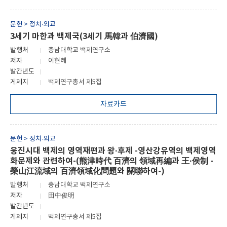
문헌 > 정치·외교
3세기 마한과 백제국(3세기 馬韓과 伯濟國)
발행처
충남대학교 백제연구소
저자
이현혜
발간년도
게제지
백제연구총서 제5집
자료카드
문헌 > 정치·외교
웅진시대 백제의 영역재편과 왕·후제 -영산강유역의 백제영역
화문제와 관련하여-(熊津時代 百濟의 領域再編과 王·侯制 -
榮山江流域의 百濟領域化問題와 關聯하여-)
발행처
충남대학교 백제연구소
저자
田中俊明
발간년도
게제지
백제연구총서 제5집