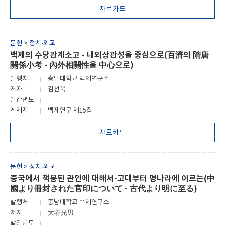
자료카드
문헌 > 정치·외교
백제의 수당관계소고 - 내외상관성을 중심으로(百濟의 隋唐
關係小考 - 內外相關性을 中心으로)
발행처
충남대학교 백제연구소
저자
김선욱
발간년도
게제지
백제연구 제15집
자료카드
문헌 > 정치·외교
중국에서 책봉된 관인에 대해서-고대부터 명나라에 이르는(中
國より冊封された官印について - 古代より明に至る)
발행처
충남대학교 백제연구소
저자
大谷光男
발간년도