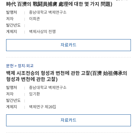
時代 百濟의 戰鬪員捕虜 處理에 대한 몇 가지 問題)
발행처
충남대학교 백제연구소
저자
이희관
발간년도
게제지
백제사상의 전쟁
자료카드
문헌 > 정치·외교
백제 시조전승의 형성과 변천에 관한 고찰(百濟 始祖傳承의
형성과 변천에 관한 고찰)
발행처
충남대학교 백제연구소
저자
임기환
발간년도
게제지
백제연구 제28집
자료카드