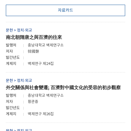
자료카드
문헌 > 정치·외교
南北朝隋唐之與百濟的往來
발행처
충남대학교 백제연구소
저자
韓國磐
발간년도
게제지
백제연구 제24집
문헌 > 정치·외교
外交關係與社會變遷; 百濟對中國文化的受容的初步觀察
발행처
충남대학교 백제연구소
저자
황관중
발간년도
게제지
백제연구 제26집