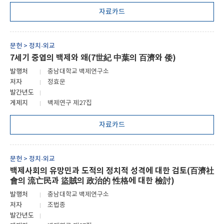
자료카드
문헌 > 정치·외교
7세기 중엽의 백제와 왜(7世紀 中葉의 百濟와 倭)
발행처
충남대학교 백제연구소
저자
정효운
발간년도
게제지
백제연구 제27집
자료카드
문헌 > 정치·외교
백제사회의 유망민과 도적의 정치적 성격에 대한 검토(百濟社
會의 流亡民과 盜賊의 政治的 性格에 대한 檢討)
발행처
충남대학교 백제연구소
저자
조법종
발간년도