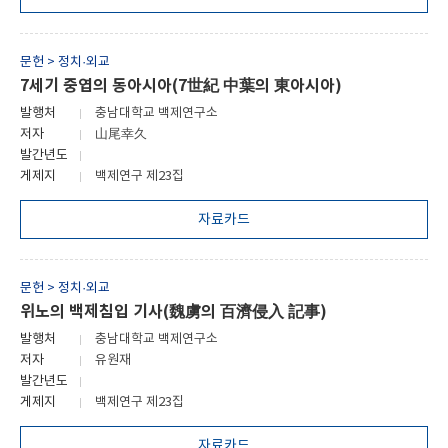
문헌 > 정치·외교
7세기 중엽의 동아시아(7世紀 中葉의 東아시아)
발행처
충남대학교 백제연구소
저자
山尾幸久
발간년도
게제지
백제연구 제23집
자료카드
문헌 > 정치·외교
위노의 백제침입 기사(魏虜의 百濟侵入 記事)
발행처
충남대학교 백제연구소
저자
유원재
발간년도
게제지
백제연구 제23집
자료카드