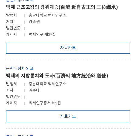
문헌 > 정치·외교
백제 근초고왕의 왕위계승(百濟 近肖古王의 王位繼承)
발행처
충남대학교 백제연구소
저자
강종원
발간년도
게제지
백제연구 제27집
자료카드
문헌 > 정치·외교
백제의 지방통치와 도사(百濟의 地方統治와 道使)
발행처
충남대학교 백제연구소
저자
김수태
발간년도
게제지
백제연구총서 제5집
자료카드