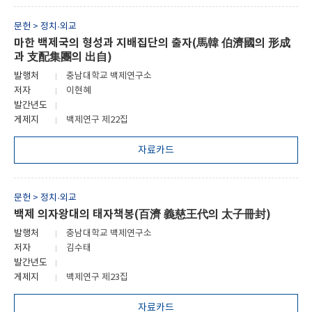
문헌 > 정치·외교
마한 백제국의 형성과 지배집단의 출자(馬韓 伯濟國의 形成
과 支配集團의 出自)
발행처
충남대학교 백제연구소
저자
이현혜
발간년도
게제지
백제연구 제22집
자료카드
문헌 > 정치·외교
백제 의자왕대의 태자책봉(百濟 義慈王代의 太子冊封)
발행처
충남대학교 백제연구소
저자
김수태
발간년도
게제지
백제연구 제23집
자료카드