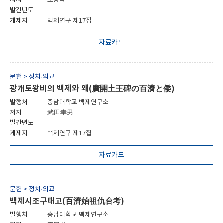
저자
노중국
발간년도
게제지
백제연구 제17집
자료카드
문헌 > 정치·외교
광개토왕비의 백제와 왜(廣開土王碑の百濟と倭)
발행처
충남대학교 백제연구소
저자
武田幸男
발간년도
게제지
백제연구 제17집
자료카드
문헌 > 정치·외교
백제시조구태고(百濟始祖仇台考)
발행처
충남대학교 백제연구소