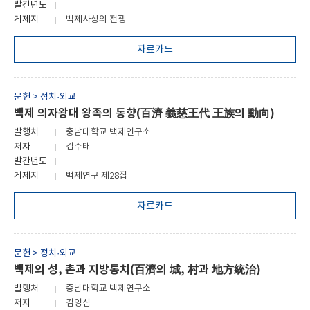
발간년도
게제지
백제사상의 전쟁
자료카드
문헌 > 정치·외교
백제 의자왕대 왕족의 동향(百濟 義慈王代 王族의 動向)
발행처
충남대학교 백제연구소
저자
김수태
발간년도
게제지
백제연구 제28집
자료카드
문헌 > 정치·외교
백제의 성, 촌과 지방통치(百濟의 城, 村과 地方統治)
발행처
충남대학교 백제연구소
저자
김영심