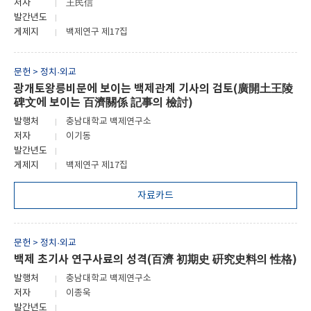
저자
王民信
발간년도
게제지
백제연구 제17집
문헌 > 정치·외교
광개토왕릉비문에 보이는 백제관계 기사의 검토(廣開土王陵
碑文에 보이는 百濟關係 記事의 檢討)
발행처
충남대학교 백제연구소
저자
이기동
발간년도
게제지
백제연구 제17집
자료카드
문헌 > 정치·외교
백제 초기사 연구사료의 성격(百濟 初期史 硏究史料의 性格)
발행처
충남대학교 백제연구소
저자
이종욱
발간년도