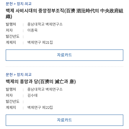
문헌 > 정치·외교
백제 사비시대의 중앙정부조직(百濟 泗沘時代의 中央政府組
織)
발행처
충남대학교 백제연구소
저자
이종욱
발간년도
게제지
백제연구 제21집
자료카드
문헌 > 정치·외교
백제의 흥망과 당(百濟의 滅亡과 唐)
발행처
충남대학교 백제연구소
저자
김수태
발간년도
게제지
백제연구 제22집
자료카드