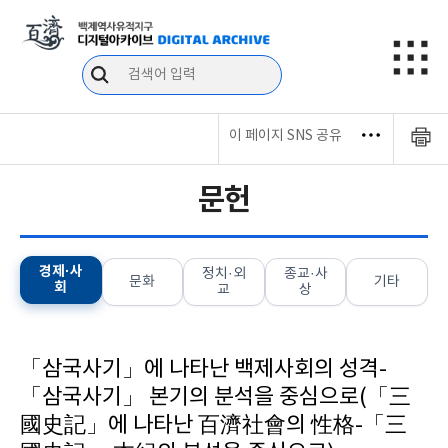
이 페이지 SNS 공유
문헌
경제·사
정치·외
종교·사
문화
기타
회
교
상
「삼국사기」에 나타난 백제사회의 성격-
「삼국사기」 본기의 분석을 중심으로(「三
國史記」에 나타난 百濟社會의 性格-「三