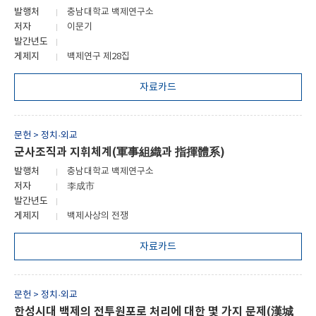
발행처
충남대학교 백제연구소
저자
이문기
발간년도
게제지
백제연구 제28집
자료카드
문헌 > 정치·외교
군사조직과 지휘체계(軍事組織과 指揮體系)
발행처
충남대학교 백제연구소
저자
李成市
발간년도
게제지
백제사상의 전쟁
자료카드
문헌 > 정치·외교
한성시대 백제의 전투원포로 처리에 대한 몇 가지 문제(漢城