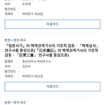
저자
유원재
발간년도
게제지
백제연구 제20집
자료카드
문헌 > 정치·외교
『일본서기』의 백제관계기사의 기초적 검토 - 「백제삼서」
연구사를 중심으로(『日本書記』의 백제관계기사의 기초적
검토 - 「百濟三書」 연구사를 중심으로)
발행처
충남대학교 백제연구소
저자
김은숙
발간년도
게제지
백제연구 제21집
자료카드
문헌 > 정치·외교