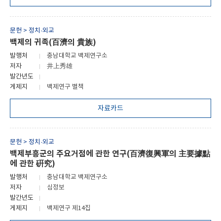
문헌 > 정치·외교
백제의 귀족(百濟의 貴族)
발행처
충남대학교 백제연구소
저자
井上秀雄
발간년도
게제지
백제연구 별책
자료카드
문헌 > 정치·외교
백제부흥군의 주요거점에 관한 연구(百濟復興軍의 主要據點
에 관한 硏究)
발행처
충남대학교 백제연구소
저자
심정보
발간년도
게제지
백제연구 제14집