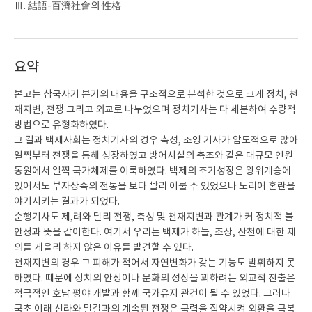
Ⅲ. 結語-百濟社會의 性格
요약
본고는 삼국사기 본기의 내용을 구조적으로 분석한 것으로 크게 정치, 천
재지변, 전쟁 그리고 외교로 나누었으며 정치기사는 다 세분하여 수량적
방법으로 유형화하였다.
그 결과 백제사회는 정치기사의 경우 축성, 조영 기사가 압도적으로 많아
일찍부터 전쟁을 통해 성장하였고 방어시설의 축조와 같은 대규모 인원
동원에서 일찍 국가체제를 이룩하였다. 백제의 조기성장은 왕위계승에
있어서도 부자상속의 전통을 보다 빨리 이룰 수 있었으나 도리어 혼란을
야기시키는 결과가 되었다.
순행기사도 제,려와 달리 전쟁, 축성 및 천재지변과 관계가 커 정치적 불
안정과 뜻을 같이한다. 여기서 우리는 백제가 하늘, 조상, 산천에 대한 제
의를 게을리 하지 않은 이유를 발견할 수 있다.
천재지변의 경우 그 피해가 적어서 자연변화가 갖는 기능도 발휘하지 못
하였다. 때문에 정치의 안정이나 문화의 성장을 꾀하려는 외교적 진출은
적극적인 호남 평야 개발과 함께 국가유지 관건이 될 수 있었다. 그러나
국초 이래 신라와 말갈과의 계속된 전쟁은 국력을 집약시켜 외환을 극복