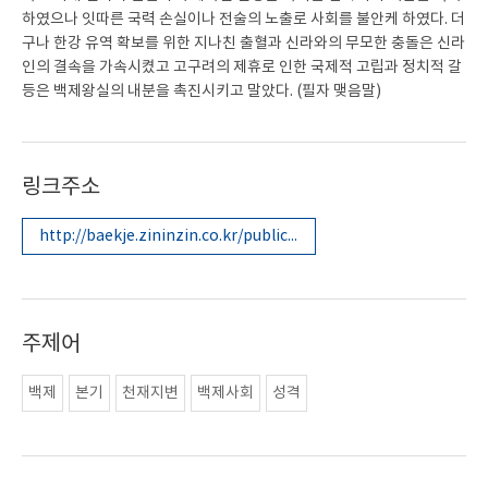
하였으나 잇따른 국력 손실이나 전술의 노출로 사회를 불안케 하였다. 더
구나 한강 유역 확보를 위한 지나친 출혈과 신라와의 무모한 충돌은 신라
인의 결속을 가속시켰고 고구려의 제휴로 인한 국제적 고립과 정치적 갈
등은 백제왕실의 내분을 촉진시키고 말았다. (필자 맺음말)
링크주소
http://baekje.zininzin.co.kr/publication/research/list.aspx?segenre=&seword=&page=5
주제어
백제
본기
천재지변
백제사회
성격