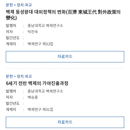
문헌 > 정치·외교
백제 동성왕대 대외정책의 변화(百濟 東城王代 對外政策의
變化)
발행처
충남대학교 백제연구소
저자
박진숙
발간년도
게제지
백제연구 제32집
자료카드
문헌 > 정치·외교
6세기 전반 백제의 가야진출과정
발행처
충남대학교 백제연구소
저자
백승충
발간년도
게제지
백제연구 제31집
자료카드