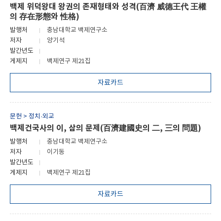
백제 위덕왕대 왕권의 존재형태와 성격(百濟 威德王代 王權
의 存在形態와 性格)
발행처
충남대학교 백제연구소
저자
양기석
발간년도
게제지
백제연구 제21집
자료카드
문헌 > 정치·외교
백제건국사의 이, 삼의 문제(百濟建國史의 二, 三의 問題)
발행처
충남대학교 백제연구소
저자
이기동
발간년도
게제지
백제연구 제21집
자료카드