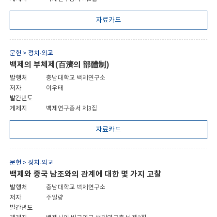
자료카드
문헌 > 정치·외교
백제의 부체제(百濟의 部體制)
발행처
충남대학교 백제연구소
저자
이우태
발간년도
게제지
백제연구총서 제3집
자료카드
문헌 > 정치·외교
백제와 중국 남조와의 관계에 대한 몇 가지 고찰
발행처
충남대학교 백제연구소
저자
주일량
발간년도