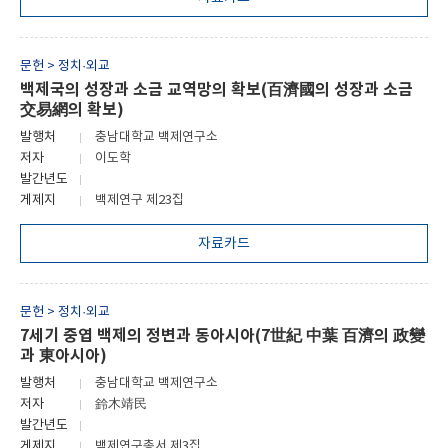
문헌 > 정치·외교
백제국의 성장과 소금 교역망의 확보(百濟國의 성장과 소금
交易網의 확보)
발행처
충남대학교 백제연구소
저자
이도학
발간년도
게제지
백제연구 제23집
자료카드
문헌 > 정치·외교
7세기 중엽 백제의 정변과 동아시아(7世紀 中葉 百濟의 政變
과 東아시아)
발행처
충남대학교 백제연구소
저자
鈴木靖民
발간년도
게제지
백제연구총서 제3집