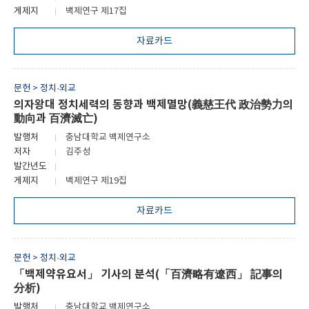
게제지
백제연구 제17집
자료카드
문헌 > 정치·외교
의자왕대 정치세력의 동향과 백제멸망(義慈王代 政治勢力의
動向과 百濟滅亡)
발행처
충남대학교 백제연구소
저자
김주성
발간년도
게제지
백제연구 제19집
자료카드
문헌 > 정치·외교
「백제약유요서」 기사의 분석(「百濟略有遼西」 記事의
分析)
발행처
충남대학교 백제연구소