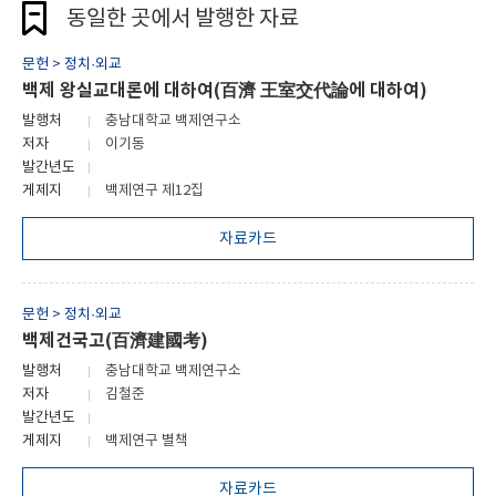
동일한 곳에서 발행한 자료
문헌 > 정치·외교
백제 왕실교대론에 대하여(百濟 王室交代論에 대하여)
발행처
충남대학교 백제연구소
저자
이기동
발간년도
게제지
백제연구 제12집
자료카드
문헌 > 정치·외교
백제건국고(百濟建國考)
발행처
충남대학교 백제연구소
저자
김철준
발간년도
게제지
백제연구 별책
자료카드