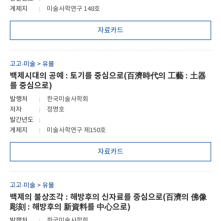
게제지
미술사학연구 148호
자료카드
고고·미술 > 유물
백제시대의 공예 : 토기를 중심으로(百濟時代의 工藝 : 土器
를 중심으로)
발행처
한국미술사학회
저자
정명호
발간년도
게제지
미술사학연구 제150호
자료카드
고고·미술 > 유물
백제의 불상조각 : 해방후의 신자료를 중심으로(百濟의 佛像
彫刻 : 해방후의 新資料를 中心으로)
발행처
한국미술사학회