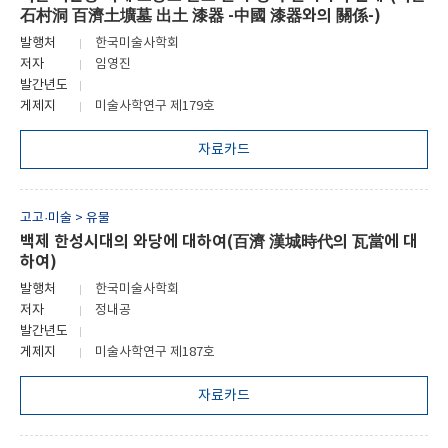
石村洞 百濟土壙墓 出土 漆器 -中國 漆器와의 關係-)
발행처
한국미술사학회
저자
임영진
발간년도
게제지
미술사학연구 제179호
자료카드
고고·미술 > 유물
백제 한성시대의 와당에 대하여(百濟 漢城時代의 瓦當에 대
하여)
발행처
한국미술사학회
저자
정내공
발간년도
게제지
미술사학연구 제187호
자료카드