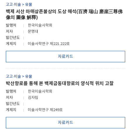
고고·미술 > 유물
백제 서산 마애삼존불상의 도상 해석(百濟 瑞山 磨崖三尊佛
像의 圖像 解釋)
발행처
한국미술사학회
저자
문명대
발간년도
게제지
미술사학연구 제221.222호
자료카드
고고·미술 > 유물
박산향로를 통해 본 백제금동대향로의 양식적 위치 고찰
발행처
한국미술사학회
저자
김자림
발간년도
게제지
미술사학연구 제249호
자료카드