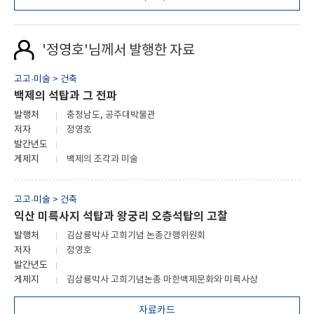
'정영호'님께서 발행한 자료
고고·미술 > 건축
백제의 석탑과 그 전파
발행처
충청남도, 공주대박물관
저자
정영호
발간년도
게제지
백제의 조각과 미술
고고·미술 > 건축
익산 미륵사지 석탑과 왕궁리 오층석탑의 고찰
발행처
김삼룡박사 고희기념 논총간행위원회
저자
정영호
발간년도
게제지
김삼룡박사 고희기념논총 마한백제문화와 미륵사상
자료카드