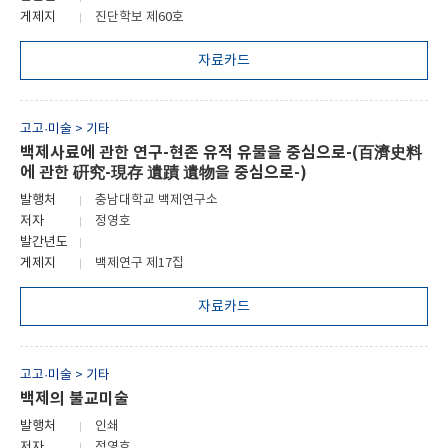
게제지
진단학보 제60호
자료카드
고고·미술 > 기타
백제사료에 관한 연구-현존 유적 유물을 중심으로-(百濟史料
에 관한 硏究-現存 遺蹟 遺物을 중심으로-)
발행처
충남대학교 백제연구소
저자
정영호
발간년도
게제지
백제연구 제17집
자료카드
고고·미술 > 기타
백제의 불교미술
발행처
인쇄
저자
정영호