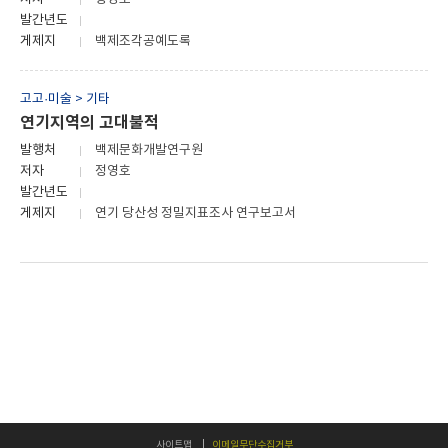
발간년도
게제지
백제조각공예도록
고고·미술 > 기타
연기지역의 고대불적
발행처
백제문화개발연구원
저자
정영호
발간년도
게제지
연기 당산성 정밀지표조사 연구보고서
사이트맵
이메일무단수집거부