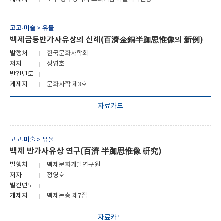
고고·미술 > 유물
백제금동반가사유상의 신례(百濟金銅半跏思惟像의 新例)
발행처
한국문화사학회
저자
정영호
발간년도
게제지
문화사학 제3호
자료카드
고고·미술 > 유물
백제 반가사유상 연구(百濟 半跏思惟像 硏究)
발행처
백제문화개발연구원
저자
정영호
발간년도
게제지
백제논총 제7집
자료카드