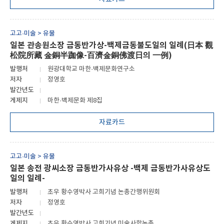
고고·미술 > 유물
일본 관송원소장 금동반가상-백제금동불도일의 일례(日本 觀
松院所藏 金銅半跏像-百濟金銅佛渡日의 一例)
발행처
원광대학교 마한·백제문화연구소
저자
정영호
발간년도
게제지
마한·백제문화 제8집
자료카드
고고·미술 > 유물
일본 송전 광씨소장 금동반가사유상 -백제 금동반가사유상도
일의 일례-
발행처
초우 황수영박사 고희기념 논총간행위원회
저자
정영호
발간년도
게제지
초우 황수영박사 고희기념 미술사학논총