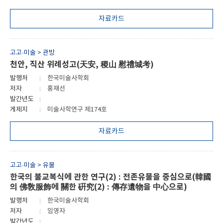
자료카드
고고·미술 > 관방
천안, 직산 위례성고(天安, 稷山 慰禮城考)
발행처
한국미술사학회
저자
홍재선
발간년도
게제지
미술사학연구 제174호
자료카드
고고·미술 > 유물
한국의 불교복식에 관한 연구(2) : 전존유물을 중심으로(韓國
의 佛敎服飾에 關한 硏究(2) : 傳存遺物을 中心으로)
발행처
한국미술사학회
저자
임영자
발간년도