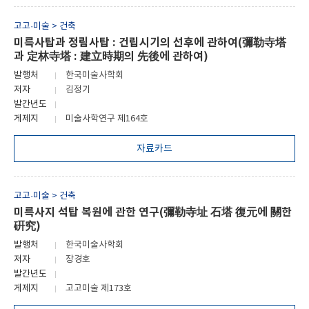
고고·미술 > 건축
미륵사탑과 정림사탑 : 건립시기의 선후에 관하여(彌勒寺塔
과 定林寺塔 : 建立時期의 先後에 관하여)
발행처
한국미술사학회
저자
김정기
발간년도
게제지
미술사학연구 제164호
자료카드
고고·미술 > 건축
미륵사지 석탑 복원에 관한 연구(彌勒寺址 石塔 復元에 關한
硏究)
발행처
한국미술사학회
저자
장경호
발간년도
게제지
고고미술 제173호