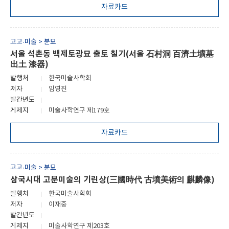
자료카드
고고·미술 > 분묘
서울 석촌동 백제토광묘 출토 칠기(서울 石村洞 百濟土壙墓
出土 漆器)
발행처
한국미술사학회
저자
임영진
발간년도
게제지
미술사학연구 제179호
자료카드
고고·미술 > 분묘
삼국시대 고분미술의 기린상(三國時代 古墳美術의 麒麟像)
발행처
한국미술사학회
저자
이재중
발간년도
게제지
미술사학연구 제203호