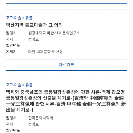
고고·미술 > 유물
익산지역 불교미술과 그 의의
발행처
원광대학교 마한·백제문화연구소
저자
정영호
발간년도
게제지
마한·백제문화 제16집
자료카드
고고·미술 > 유물
백제와 중국남조의 금동일광삼존상에 관한 시론-백제 갑오명
금동일광삼존상의 신출을 계기로-(百濟와 中國南朝의 金銅
一光三尊像에 관한 시론-百濟 甲午銘 金銅一光三尊像의 新
出을 계기로-)
발행처
한국문화사학회
저자
정영호
발간년도