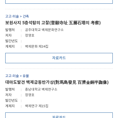
고고·미술 > 건축
보원사지 5층석탑의 고찰(普願寺址 五層石塔의 考察)
발행처
공주대학교 백제문화연구소
저자
정영호
발간년도
게제지
백제문화 제34집
자료카드
고고·미술 > 유물
대마도발견 백제금동반가상(對馬島發見 百濟金銅半跏像)
발행처
충남대학교 백제연구소
저자
정영호
발간년도
게제지
백제연구 제15집
자료카드