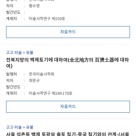
저자
황수영
발간년도
게제지
미술사학연구 제150호
자료카드
고고·미술 > 유물
전북지방의 백제토기에 대하여(全北地方의 百濟土器에 대하
여)
발행처
한국미술사학회
저자
최완규
발간년도
게제지
미술사학연구 제169.170호
자료카드
고고·미술 > 유물
서울 석촌동 백제 토광묘 출토 칠기-중국 칠기와의 관계-(서울