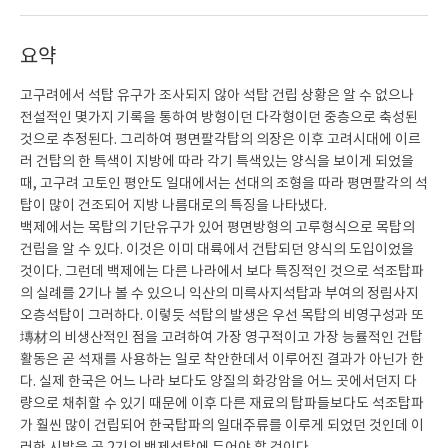
요약
고구려에서 석탑 유구가 조사되지 않아 석탑 건립 상황은 알 수 없으나
전설적인 몇가지 기록을 통하여 방형이던 다각형이던 중층으로 축성된
것으로 추정된다. 그리하여 평면팔각탑의 의장은 이후 고려시대에 이르
러 건탑의 한 특색이 지방에 따라 각기 특색있는 양식을 보이게 되었을
때, 고구려 고토인 평안도 일대에서는 선대의 조형을 따라 평면팔각의 석
탑이 많이 건조되어 지방 나름대로의 특징을 나타냈다.
백제에서는 목탑의 기단유구가 있어 평면방형의 고루형식으로 목탑의
건립을 알 수 있다. 이것은 이미 대륙에서 건탑되던 양식의 도입이었을
것이다. 그런데 백제에는 다른 나라에서 보다 특징적인 것으로 석조탑파
의 실례를 2기나 볼 수 있으니 익산의 미륵사지석탑과 부여의 정림사지
오층석탑이 그러하다. 이렇듯 석탑의 발생은 우선 목탑의 비영구성과 또
塼材의 비생산적인 점을 고려하여 가장 영구적이고 가장 능률적인 건탑
활동은 곧 석재를 사용하는 일로 착안한데서 이루어진 결과가 아닌가 한
다. 실제 한국은 어느 나라 보다도 양질의 화강암을 어느 곳에서던지 다
량으로 채취할 수 있기 때문에 이후 다른 재료의 탑파들보다도 석조탑파
가 훨씬 많이 건립되어 한국탑파의 일대주류를 이루게 되었던 것인데 이