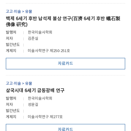
고고·미술 > 유물
백제 6세기 후반 납석제 불상 연구(百濟 6세기 후반 蠟石製
佛像 硏究)
발행처
한국미술사학회
저자
김춘실
발간년도
게제지
미술사학연구 제250·251호
자료카드
고고·미술 > 유물
삼국시대 6세기 금동광배 연구
발행처
한국미술사학회
저자
성윤길
발간년도
게제지
미술사학연구 제277호
자료카드