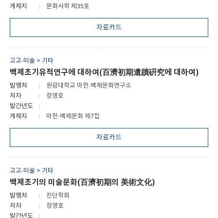
게제지
문화사학 제35호
자료카드
고고·미술 > 기타
백제초기유적연구에 대하여(百濟初期遺蹟硏究에 대하여)
발행처
원광대학교 마한·백제문화연구소
저자
정영호
발간년도
게제지
마한·백제문화 제7집
자료카드
고고·미술 > 기타
백제초기의 미술문화(百濟初期의 美術文化)
발행처
진단학회
저자
정영호
발간년도