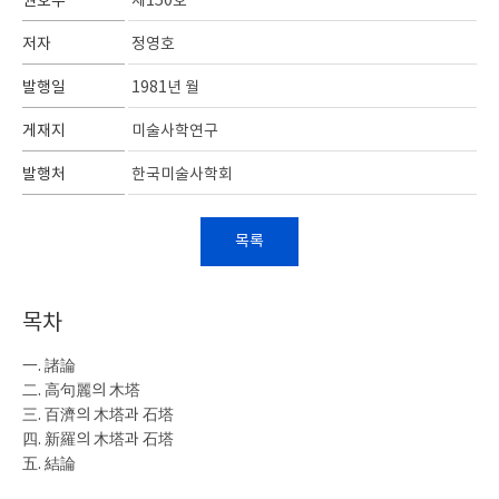
권호수
제150호
저자
정영호
발행일
1981년 월
게재지
미술사학연구
발행처
한국미술사학회
목록
목차
一. 諸論
二. 高句麗의 木塔
三. 百濟의 木塔과 石塔
四. 新羅의 木塔과 石塔
五. 結論