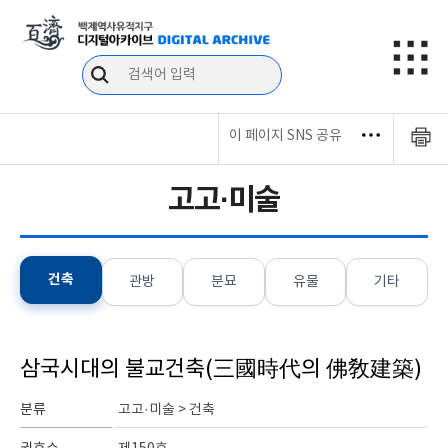
이 페이지 SNS 공유
고고·미술
건축
관방
분묘
유물
기타
삼국시대의 불교건축(三國時代의 佛敎建築)
분류
고고·미술 > 건축