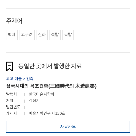
주제어
백제
고구려
신라
석탑
목탑
동일한 곳에서 발행한 자료
고고·미술 > 건축
삼국시대의 목조건축(三國時代의 木造建築)
발행처
한국미술사학회
저자
김정기
발간년도
게제지
미술사학연구 제150호
자료카드