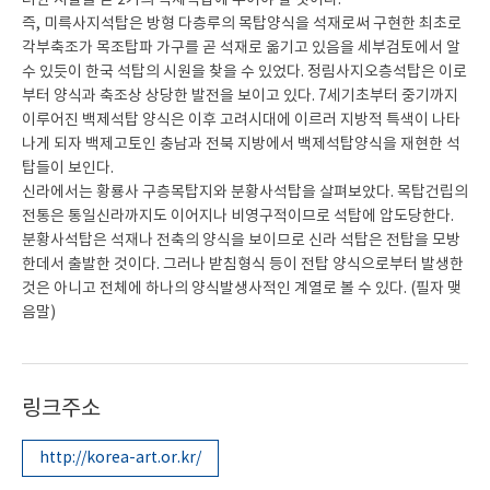
러한 시발을 곧 2기의 백제석탑에 두어야 할 것이다.
즉, 미륵사지석탑은 방형 다층루의 목탑양식을 석재로써 구현한 최초로
각부축조가 목조탑파 가구를 곧 석재로 옮기고 있음을 세부검토에서 알
수 있듯이 한국 석탑의 시원을 찾을 수 있었다. 정림사지오층석탑은 이로
부터 양식과 축조상 상당한 발전을 보이고 있다. 7세기초부터 중기까지
이루어진 백제석탑 양식은 이후 고려시대에 이르러 지방적 특색이 나타
나게 되자 백제고토인 충남과 전북 지방에서 백제석탑양식을 재현한 석
탑들이 보인다.
신라에서는 황룡사 구층목탑지와 분황사석탑을 살펴보았다. 목탑건립의
전통은 통일신라까지도 이어지나 비영구적이므로 석탑에 압도당한다.
분황사석탑은 석재나 전축의 양식을 보이므로 신라 석탑은 전탑을 모방
한데서 출발한 것이다. 그러나 받침형식 등이 전탑 양식으로부터 발생한
것은 아니고 전체에 하나의 양식발생사적인 계열로 볼 수 있다. (필자 맺
음말)
링크주소
http://korea-art.or.kr/