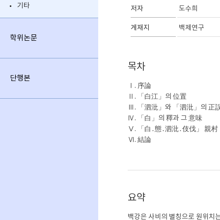
기타
저자
도수희
게재지
백제연구
학위논문
목차
단행본
Ⅰ. 序論
Ⅱ. 「白江」의 位置
Ⅲ. 「泗沘」와 「泗沘」의 正
Ⅳ. 「白」의 釋과 그 意味
Ⅴ. 「白․態․泗沘․伎伐」 親村
Ⅵ. 結論
요약
백강은 사비의 별칭으로 원위치는