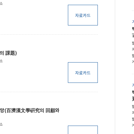
구소
자료카드
의 課題)
구소
자료카드
전망(百濟漢文學硏究의 回顧와
구소