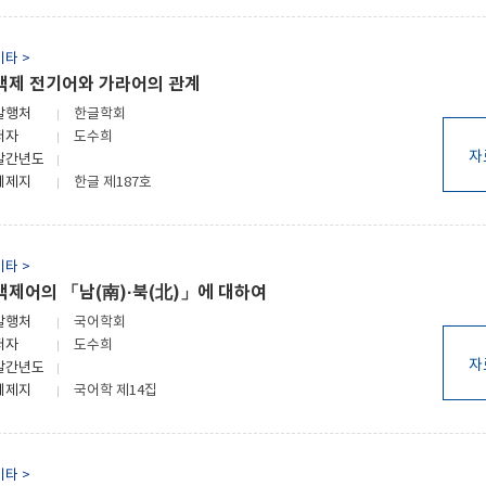
기타 >
백제 전기어와 가라어의 관계
발행처
한글학회
저자
도수희
자
발간년도
게제지
한글 제187호
기타 >
백제어의 「남(南)·북(北)」에 대하여
발행처
국어학회
저자
도수희
자
발간년도
게제지
국어학 제14집
기타 >