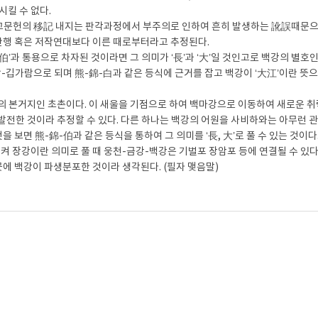
시킬 수 없다.
 고문헌의 移記 내지는 판각과정에서 부주의로 인하여 흔히 발생하는 訛誤때문
간행 혹은 저작연대보다 이른 때로부터라고 추정된다.
伯’과 통용으로 차자된 것이라면 그 의미가 ‘長’과 ‘大’일 것인고로 백강의 별호인
-깁가람으로 되며 熊-錦-白과 같은 등식에 근거를 잡고 백강이 ‘大江’이란 뜻
면의 본거지인 초촌이다. 이 새울을 기점으로 하여 백마강으로 이동하여 새로운 
전한 것이라 추정할 수 있다. 다른 하나는 백강의 어원을 사비하와는 아무런 
보면 熊-錦-伯과 같은 등식을 통하여 그 의미를 ‘長, 大’로 풀 수 있는 것이다
결부시켜 장강이란 의미로 풀 때 웅천-금강-백강은 기벌포 장암포 등에 연결될 수 있다.
곳에 백강이 파생분포한 것이라 생각된다. (필자 맺음말)