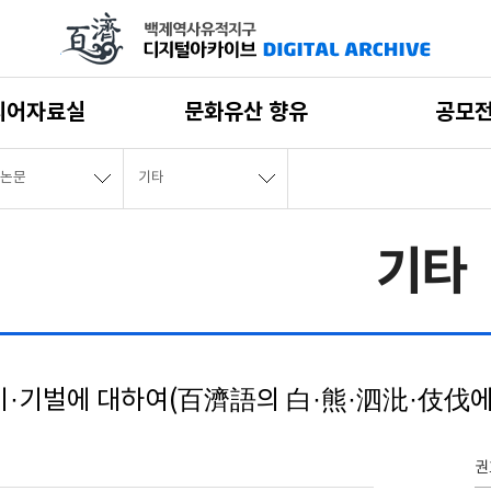
디어자료실
문화유산 향유
공모
논문
기타
기타
비·기벌에 대하여(百濟語의 白·熊·泗沘·伎伐에
권