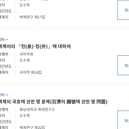
저자
도수희
자
발간년도
게제지
백제연구 제17집
기타 >
백제어의 「천(泉)·정(井)」에 대하여
발행처
국어학회
저자
도수희
자
발간년도
게제지
국어학 제16집
기타 >
백제의 국호에 관한 몇 문제(百濟의 國號에 관한 몇 問題)
발행처
충남대학교 백제연구소
저자
도수희
자
발간년도
게제지
백제연구 제22집