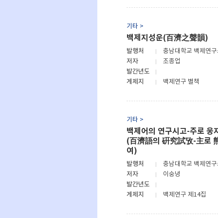
기타 >
백제지성운(百濟之聲韻)
발행처
충남대학교 백제연
저자
조종업
발간년도
게제지
백제연구 별책
기타 >
백제어의 연구시고-주로 웅
(百濟語의 硏究試攷-主로 
여)
발행처
충남대학교 백제연
저자
이숭녕
발간년도
게제지
백제연구 제14집