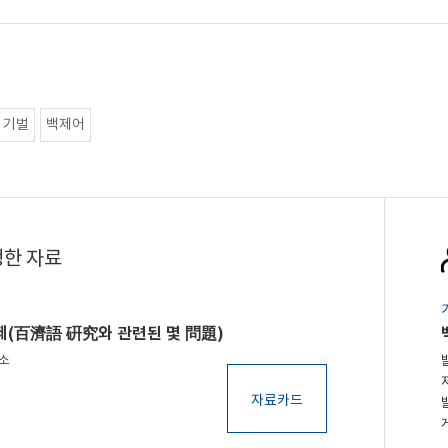
기벌
백제어
행한 자료
제(百濟語 硏究와 관련된 몇 問題)
구소
자료카드