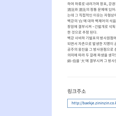
하여 하류로 내려가며 장포, 강경
泗沘와 泗沘의 정통 문제에 있어
는데 그 직접적인 이유는 자형상
백강의 ‘白’에 대하 백제어의 석음
장암에 결부시켜 ~긴벌개로 석독할
한 것으로 추정 된다.
백강 사비하 기벌포의 방사원점에 
되면서 자촌으로 발생한 지명이 
공주의 웅진을 그 방사원점으로 삼
의미에 따라 두 갈래 파생을 생각할
錦-伯을 ‘大’에 결부시켜 그 방
링크주소