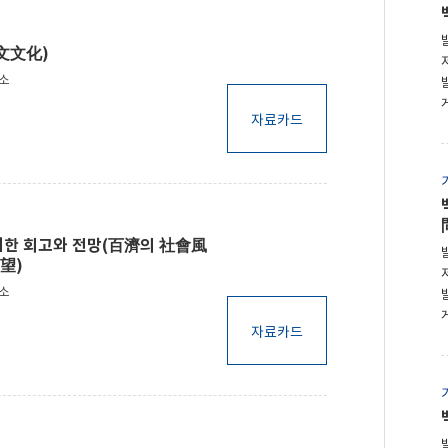
文文化)
구소
자료카드
대한 회고와 전망(百濟의 社會風
望)
구소
자료카드