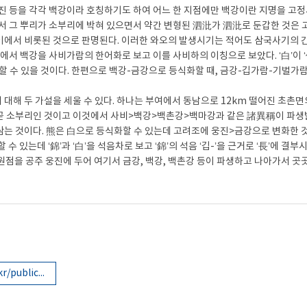
진 등을 각각 백강이라 호칭하기도 하여 어느 한 지점에만 백강이란 지명을 고정
서 그 뿌리가 소부리에 박혀 있으면서 약간 변형된 泗沘가 泗沘로 둔갑한 것은
이에서 비롯된 것으로 판명된다. 이러한 와오의 발생시기는 적어도 삼국사기의 
에서 백강을 사비가람의 한어화로 보고 이를 사비하의 이칭으로 보았다. ‘白’이 ‘
 수 있을 것이다. 한편으로 백강-금강으로 등식화할 때, 금강-깁가람-기벌가람
대해 두 가설을 세울 수 있다. 하나는 부여에서 동남으로 12km 떨어진 초촌
곧 소부리인 것이고 이것에서 사비>백강>백촌강>백마강과 같은 諸異稱이 파생발
는 것이다. 熊은 白으로 등식화할 수 있는데 고려조에 웅진>금강으로 변화한 것을 
 수 있는데 ‘錦’과 ‘白’을 석음차로 보고 ‘錦’의 석음 ‘깁-’을 근거로 ‘長’에 
사원점을 공주 웅진에 두어 여기서 금강, 백강, 백촌강 등이 파생하고 나아가서 곳
http://baekje.zininzin.co.kr/publication/research/list.aspx?segenre=&seword=&page=5