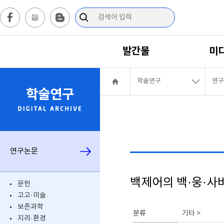
발간물
미
학술연구
연구
학술연구
연구논문
백제어의 백·웅·사
문헌
고고·미술
보존과학
분류
기타 >
지리·환경