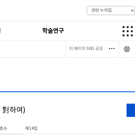
전
학술연구
이 페이지 SNS 공유
 對하여)
호수
제14집