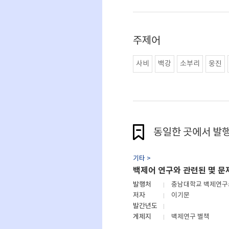
주제어
사비
백강
소부리
웅진
동일한 곳에서 발
기타 >
백제어 연구와 관련된 몇 문
발행처
충남대학교 백제연
저자
이기문
발간년도
게제지
백제연구 별책