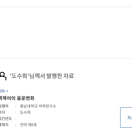
'도수희'님께서 발행한 자료
기타 >
백제어의 음운변화
발행처
충남대학교 어학연구소
저자
도수희
자
발간년도
게제지
언어 제5호