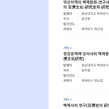
익산지역의 백제문화-연구
의 百濟文化-硏究史와 硏究
발행처
충남대학교 백제연
저자
윤덕향
발간년도
게제지
백제연구 제15집
기타 >
한강유역에 있어서의 백제문
濟文化硏究)
발행처
충남대학교 백제연
저자
윤무병
발간년도
게제지
백제연구 제15집
기타 >
백제사의 연구(百濟史의 硏