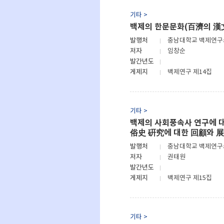
기타 >
백제의 한문문화(百濟의 漢
발행처
충남대학교 백제연
저자
임창순
발간년도
게제지
백제연구 제14집
기타 >
백제의 사회풍속사 연구에 
俗史 硏究에 대한 回顧와 展
발행처
충남대학교 백제연
저자
권태원
발간년도
게제지
백제연구 제15집
기타 >