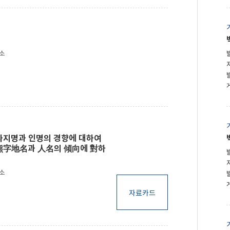
구소
자지명과 인명의 경향에 대하여
熊字地名과 人名의 傾向에 對하
구소
자료카드