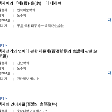
백제어의 「매(買)·홀(勿)」에 대하여
발행처
민족어문학회
저자
도수희
자
발간년도
게제지
于盡 量朴炳采博士 還曆紀念論被
기타 >
백제전기의 언어에 관한 제문제(百濟前期의 言語에 관한 諸
問題)
발행처
진단학회
저자
도수희
자
발간년도
게제지
진단학보 제60호
기타 >
백제의 언어자료(百濟의 言語資料)
발행처
충남대학교 백제연구소