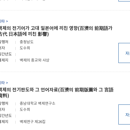
기타 >
백제의 전기어가 고대 일본어에 끼친 영향(百濟의 前期語가
古代 日本語에 끼친 影響)
발행처
충청남도
저자
도수희
자
발간년도
게제지
백제의 종교와 사상
기타 >
백제의 전기판도와 그 언어자료(百濟의 前期版圖와 그 言語
資料)
발행처
충남대학교 백제연구소
저자
도수희
자
발간년도
게제지
백제연구 제26집