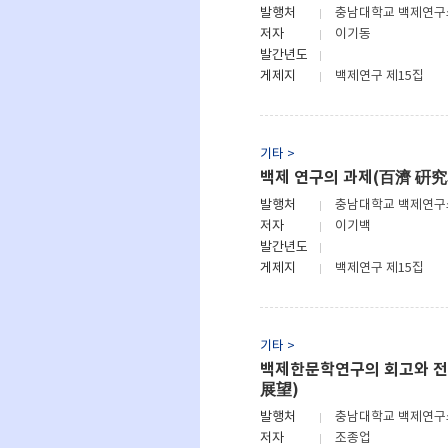
발행처
충남대학교 백제연
저자
이기동
발간년도
게제지
백제연구 제15집
기타 >
백제 연구의 과제(百濟 硏究
발행처
충남대학교 백제연
저자
이기백
발간년도
게제지
백제연구 제15집
기타 >
백제한문학연구의 회고와 
展望)
발행처
충남대학교 백제연
저자
조종업