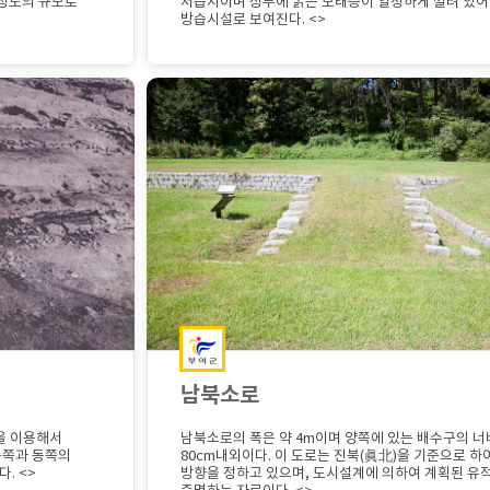
m 정도의 규모로
저습지이며 상부에 굵은 모래층이 일정하게 깔려 있어
방습시설로 보여진다. <>
남북소로
을 이용해서
남북소로의 폭은 약 4m이며 양쪽에 있는 배수구의 
북쪽과 동쪽의
80cm내외이다. 이 도로는 진북(眞北)을 기준으로 하
. <>
방향을 정하고 있으며, 도시설계에 의하여 계획된 유