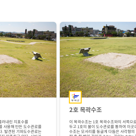
2호 목곽수조
 흘러내린 지표수를
이 목곽수조는 1호 목곽수조와의 서쪽으로 
를 사용해 만든 도수관로를
두고 1호의 물이 도수관로를 통하여 이곳
다. 발견된 기와도수관로는
수조는 모서리를 둥글게 다듬은 사각형의