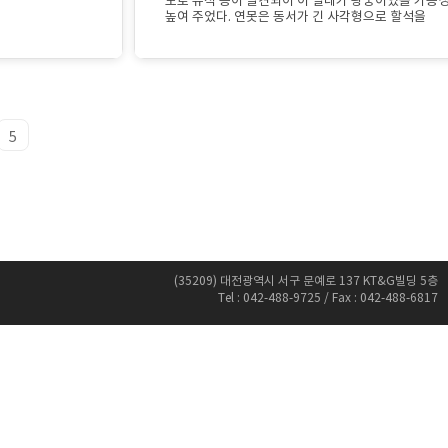
도로 유적 등이 발견되어 이 일대가 왕궁이었을 가능
높여 주었다. 연못은 동서가 긴 사각형으로 할석을
이용하여 정교하게 쌓았다.
5
(35209) 대전광역시 서구 문예로 137 KT&G빌딩 5층
Tel : 042-488-9725 / Fax : 042-488-6817