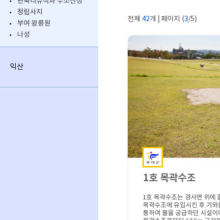
관북리유적과 부소산성
정림사지
전체
42
개 | 페이지 (
3
/5)
부여 왕릉원
나성
익산
1호 목곽수조
1호 목곽수조는 경사면 위에
목곽수조에 유입시킨 후 기와
통하여 물을 공급하던 시설이