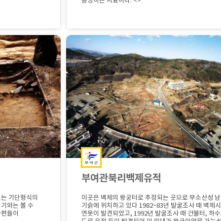
증명하는 자료이다. <>
부여관북리백제유적
있는 기단형식의
이곳은 백제의 왕궁터로 추정되는 곳으로 부소산성 
 기와는 볼 수
기슭에 위치하고 있다 1982~83년 발굴조사 때 백제
파편들이
연못이 발견되었고, 1992년 발굴조사 때 건물터, 하수