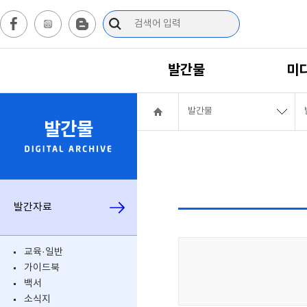
발간물
미
발간물
발간물
발간자료
교육·일반
가이드북
백서
소식지